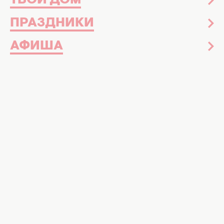
ТВОЙ ДОМ
ПРАЗДНИКИ
АФИША
Актер Венсон Кассель. Фото:
instagram.com/vincentcassel
7 главных фильмов актера и его бывшей
жены Моники Беллуччи
Отец Венсана — известный французский
актер Жан-Пьер Кассель, снимавшийся в
таких культовых фильмах, как «Горят ли огни
Парижа?» и «Скромное очарование
буржуазии». Конечно же, сын пошел по
стопам отца, а не матери, которая была
журналисткой. Венсан прославился и