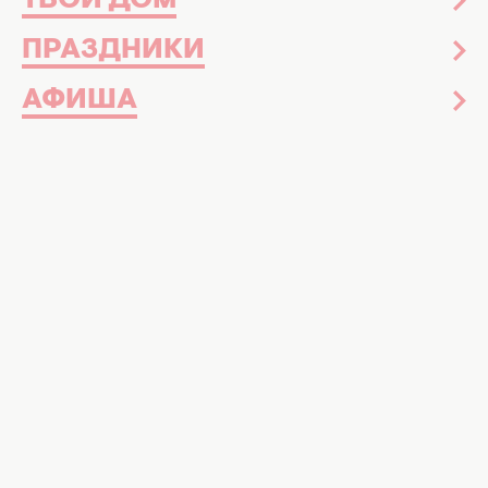
ТВОЙ ДОМ
ПРАЗДНИКИ
АФИША
Кэти Холмс. Фото: Getty Images
Как правильно собрать дорогой образ в
пастельной гамме
Кэти Холмс, ранее
появившаяся в
эффектном платье с бахромой
, снова
появилась на публичном мероприятии.
Актриса посетила торжественный прием,
организованный в честь 25-летия
знаменитого кинофестиваля Tribeca,
который накануне состоялся в Нью-Йорке.