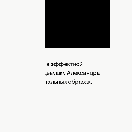
ideo
одежды и снялась в эффектной
о узнать бывшую девушку Александра
ет в довольно брутальных образах,
им макияжем.