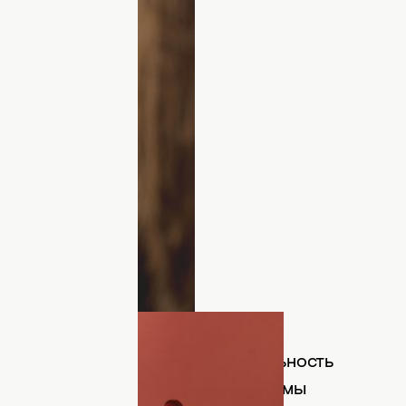
ссии. Фото: пресс-служба
ерного в коллекции отражает дуальность
темные оттенки вызовов, которые мы