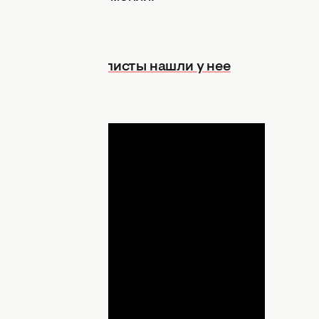
м люксе: журналисты нашли у нее
ДНЯ
lay