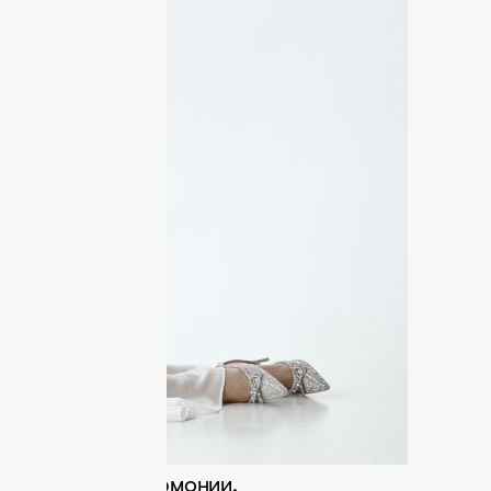
ала в довольно необычном для себя
Тереном
жизнь Инны Белень заиграла
"Холостяка" уже
закрутила роман
с
т свои силы в модельном бизнесе.
дре Таном Инна создала
юбить себя" и стала ее лицом. Фото
е!
йнер Андре Тан представил
AN x INNA BELEN "Время любить себя" —
лень, победительницей 13-го сезона
 гимн любви к себе, где каждая деталь
 и внутренней гармонии.