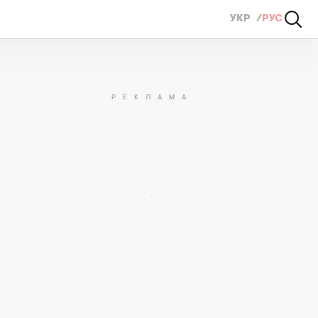
УКР
РУС
екции одежды Андре Тана (ФОТО)