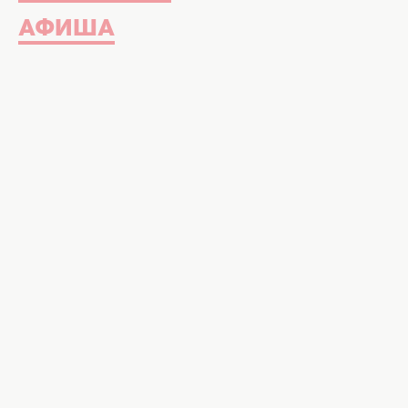
АФИША
Новая фотосессия Инны Белень, ставшая лицом ко
дизайнера. Фото: пресс-сл