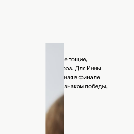
Тана. Фото: пресс-служба
reetwear: белые и черные тощие,
екотливыми принтами роз. Для Инны
: красная роза, полученная в финале
стала для нее не только знаком победы,