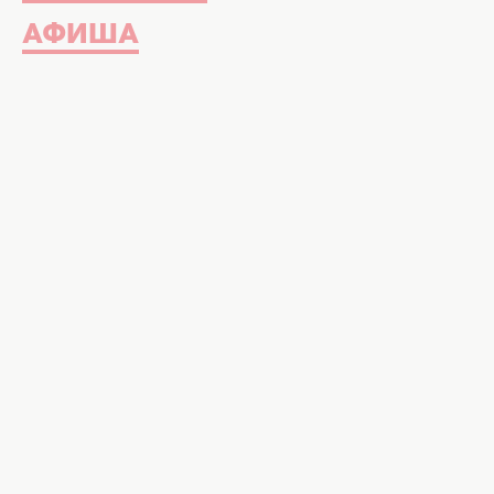
АФИША
Сработал только один способ. Фот