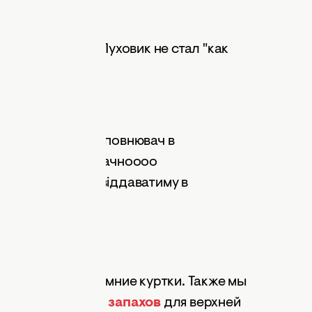
его, сработал. Пуховик не стал "как
ти👌 Звичайно наповнювач в
 його стан став значноооо
пер всі пуховики віддаватиму в
йфхакидлядому
ток
огда стирайте зимние куртки. Также мы
от посторонних запахов
для верхней