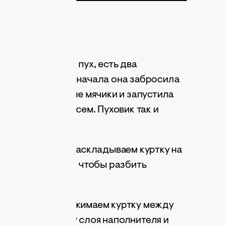
рки
ого в ней сбился пух, есть два
ротестировала. Сначала она забросила
обавила теннисные мячики и запустила
не сработал совсем. Пуховик так и
этапа. Сначала раскладываем куртку на
лкой. Это нужно, чтобы разбить
елкие комки. Зажимаем куртку между
ощущают толщину слоя наполнителя и