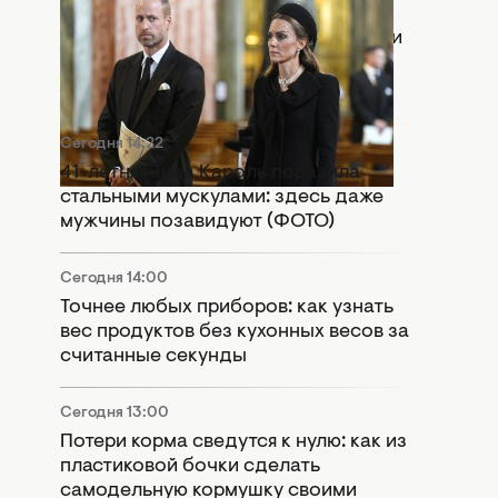
Сегодня 15:55
Раскол в монархии: Кейт Миддлтон и
принц Уильям попали в громкий
скандал
Сегодня 14:22
41-летняя Тина Кароль поразила
стальными мускулами: здесь даже
мужчины позавидуют (ФОТО)
Сегодня 14:00
Точнее любых приборов: как узнать
вес продуктов без кухонных весов за
считанные секунды
Сегодня 13:00
Потери корма сведутся к нулю: как из
пластиковой бочки сделать
самодельную кормушку своими