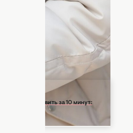
егкая задача, но это возможно
фической одежде. Мы рассказывали,
как
бы не стирать куртку. Если вы все же
 что наполнитель собьется и испортится.
такую ситуацию. Она проверила два
уртку, но сработал только один из них.
и как это исправить за 10 минут:
х хозяек
ДНЯ