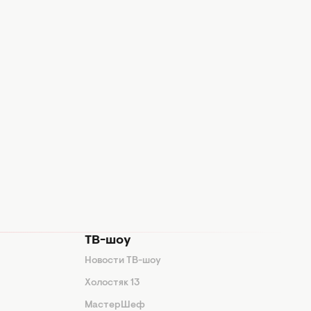
ТВ-шоу
Новости ТВ-шоу
Холостяк 13
МастерШеф