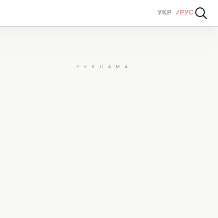
УКР
РУС
ернет куртке вид (ВИДЕО)