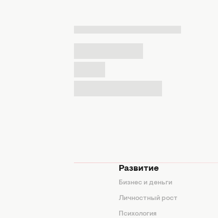
мода
Развитие
ды
Бизнес и деньги
ие советы
Личностный рост
я
Психология