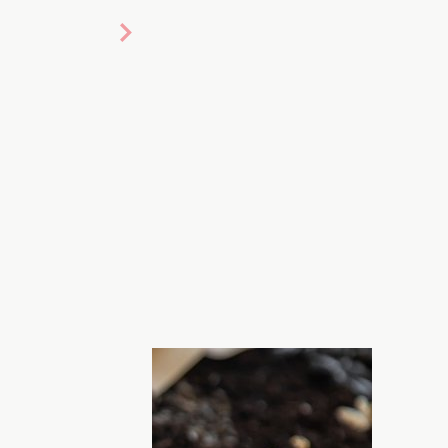
 hospodar.ua
вать семена с умом