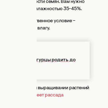
й жизнеспособности семян. Вам нужно
атурой 1,5-7°C и влажностью 35-45%.
одильник. Единственное условие –
 и не пропускал влагу.
заставит ваши огурцы родить до
дите их так
рой в дальнейшем выращивании растений
ывали, почему
синеет рассада