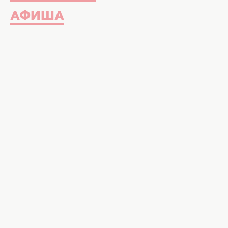
АФИША
Секреты пачечек с семенами. Фото:
Что нужно знать, чтобы использо