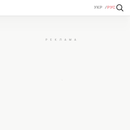
УКР
РУС
ми