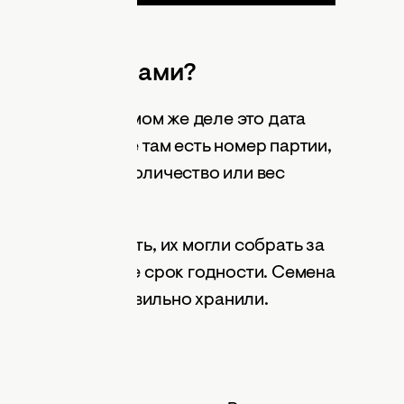
ках с семенами?
 годности. На самом же деле это дата
 продажи. Также там есть номер партии,
теле, а также количество или вес
высокую всхожесть, их могли собрать за
а на пачке – это не срок годности. Семена
ии, что вы их правильно хранили.
а?