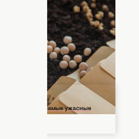
илами, вам нужны семена. Есть еще один
 готовую рассаду,
однако в следующем
менах.
я семена с прошлых лет. Вместе с
ать, чтобы его использовать. Нужно
и означающие дать срок годности.
равильно хранить семена.
ожая не увидите: самые ужасные
ДНЯ