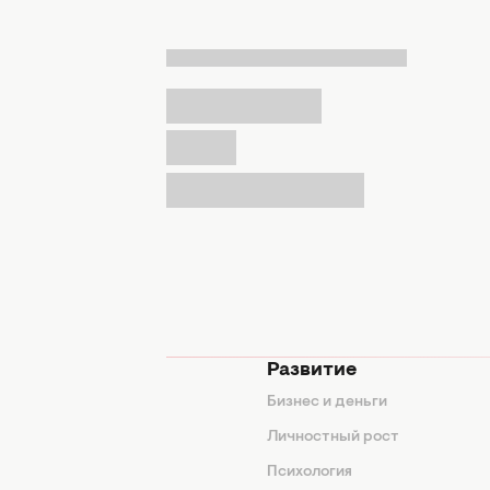
мода
Развитие
ды
Бизнес и деньги
ие советы
Личностный рост
я
Психология