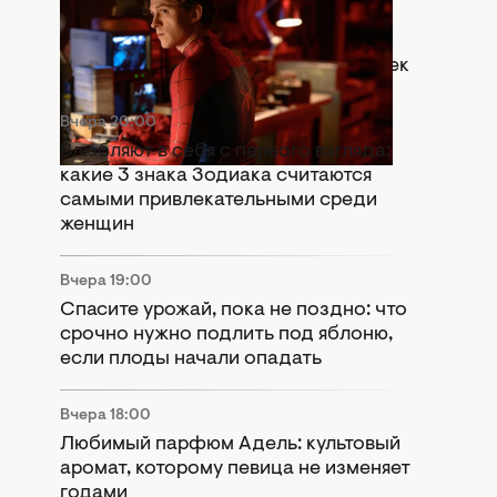
Что означает сцена после титров
"Человек-паук: Абсолютно новый
день": Marvel оставили важный намек
Вчера 20:00
Влюбляют в себя с первого взгляда:
какие 3 знака Зодиака считаются
самыми привлекательными среди
женщин
Вчера 19:00
Спасите урожай, пока не поздно: что
срочно нужно подлить под яблоню,
если плоды начали опадать
Вчера 18:00
Любимый парфюм Адель: культовый
аромат, которому певица не изменяет
годами