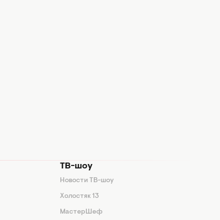
ТВ-шоу
Новости ТВ-шоу
Холостяк 13
МастерШеф