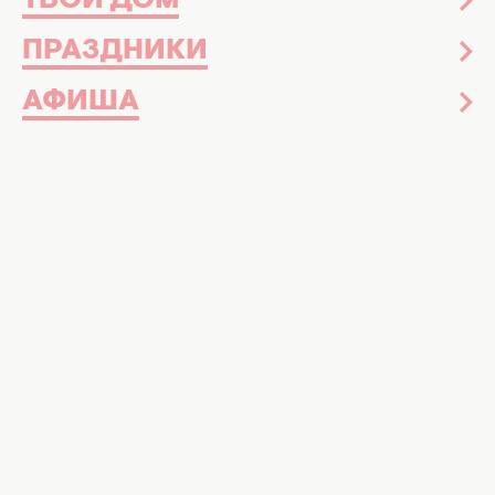
ТВОЙ ДОМ
ПРАЗДНИКИ
АФИША
С Днем секретаря: приветствие на любой вкус. Фото:
ШИ для Хочу!
Оригинальные поздравления для тех, кто
делает наш рабочий хаос идеальным
порядком
В современном бизнес-мире секретарь –
это не просто сотрудник, а настоящее
сердце офиса. Именно он невидимый
охранник гармонии, который контролирует
тысячи мелочей: от идеально
распланированного графика руководителя