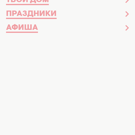
ТВОЙ ДОМ
ПРАЗДНИКИ
АФИША
Как развлечься в новогоднюю ночь Фото: vikna.tv
С этими идеями ваша праздничная ночь
действительно станет незабываемой
Уже совсем скоро мы
будем встречать
Новый год 2025
. Если вы будете
праздновать в компании, тогда возьмите
себе на заметку несколько интересных
развлечений.
Когда для празднования Нового года
собирается большая компания, то нередко
гости разбиваются на группки или просто