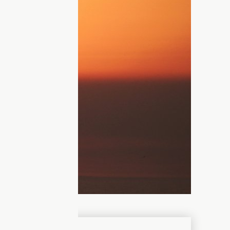
 может остановиться, так и не выйдя
дрезают себе крылья
, даже не осознавая
ые установки кажутся "реальностью",
ки мышления. Распознать их – первый
ий, денег или возможностей, а в
новки могут годами удерживать
ешают двигаться вперед и как они
 – объяснил лайф-коуч Виталий Курсик,