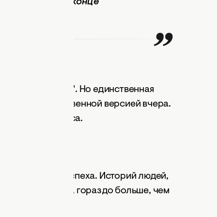
чных попыток, в конце
езультат,
италий Курсик.
 другими
 кто-то "лучший". Но единственная
ние себя с собственной версией вчера.
 вашего прогресса.
 связи
не гарантируют успеха. Историй людей,
ли значительного, гораздо больше, чем