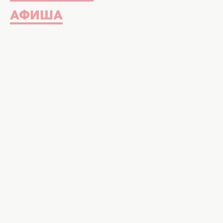
АФИША
Успех начинается с мыслей – именно они либо от
останавливают на старте. Фото: u
Желание изменить жизнь у многи