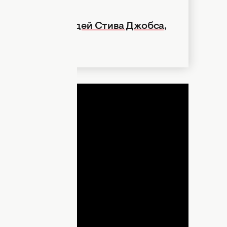
ь: 5 ключевых идей Стива Джобса,
ДНЯ
lay