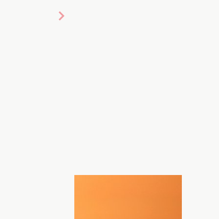
крывают путь вперед, либо
nsplash.com
х, но до реальных действий доходят