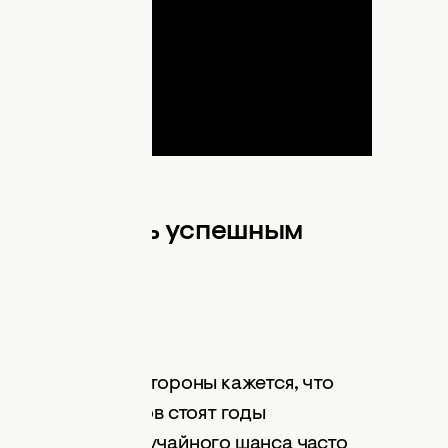
ideo
ающих стать успешным
зение
х иллюзий. Со стороны кажется, что
ьшинством успехов стоят годы
ий. Ожидание случайного шанса часто