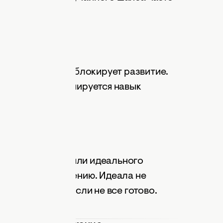
ия.
ствия
, чем ошибиться" блокирует развитие.
о через них формируется навык
ьше.
овать
еального плана или идеального
стоянному отложению. Идеала не
е сейчас, даже если не все готово.