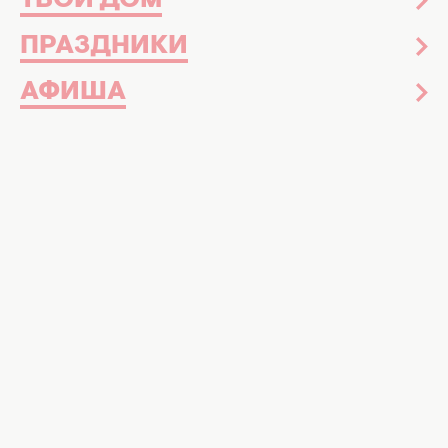
ТВОЙ ДОМ
ПРАЗДНИКИ
АФИША
Как назвать дочь, чтобы была легкая жизнь, фото:
Хочу
Названы женские имена-обереги: они
обладают несокрушимой внутренней
силой и притягивают успех
Есть женские имена, обладающие особым
энергетическим балансом, сочетающим в
себе легкость и несокрушимую внутреннюю
силу. Их звуковые вибрации действуют как
магнит для положительных событий,
оберегая свою обладательницу от