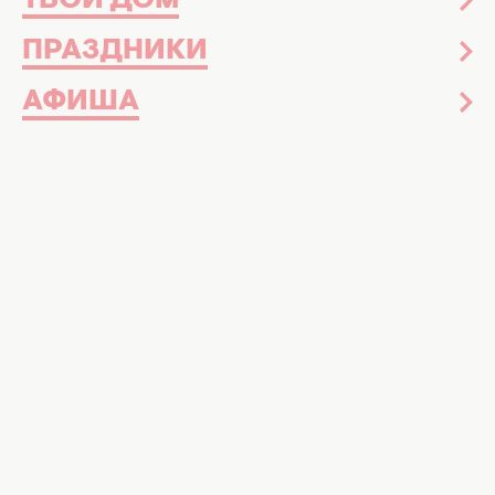
ТВОЙ ДОМ
ПРАЗДНИКИ
АФИША
Эти знаки Зодиака ненавидят 8 Марта, фотоколлаж:
Хочу
Праздник не для них: вот кто по
гороскопу предпочитает провести 8
Марта в полной тишине
Пока тысячи женщин с нетерпением ждут 8
Марта, существуют те, для кого этот день
становится настоящим бременем. Они не
чувствуют подъема от лишнего внимания и
предпочли бы провести это время в полной
тишине. Раньше мы писали,
что подарить