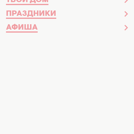
ТВОЙ ДОМ
ПРАЗДНИКИ
АФИША
Этим знакам Зодиака не будет везти в апреле,
фотоколлаж: Хочу
Время энергетической справедливости:
почему середина весны станет роковой
для трех знаков Зодиака
Апрель 2026 года станет периодом строгой
энергетической справедливости, когда
Вселенная начнет возвращать каждому его
собственные "долги". Для многих этот
месяц превратится во время истины, где
скрытые обиды и неоправданная злоба