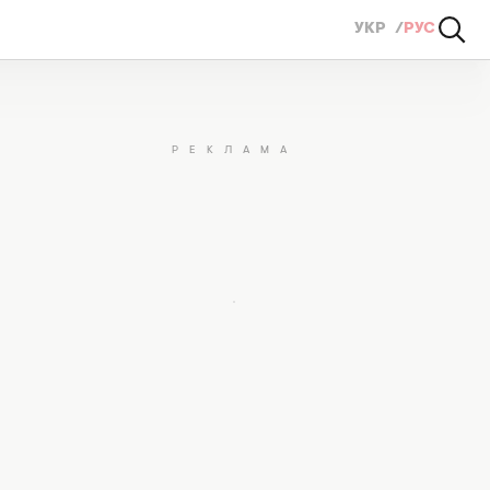
УКР
РУС
ш мужчина по знаку Зодиака