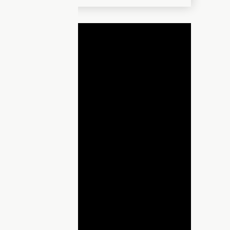
ДНЯ
lay
ideo