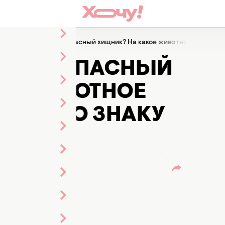
Ласковый котик или опасный хищник? На какое животное похож ва
 ИЛИ ОПАСНЫЙ
ОЕ ЖИВОТНОЕ
ИНА ПО ЗНАКУ
Кульбида
р ленты
й