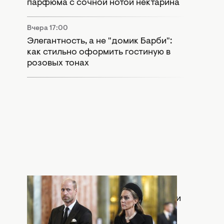
парфюма с сочной нотой нектарина
Вчера 17:00
Элегантность, а не "домик Барби":
как стильно оформить гостиную в
розовых тонах
Вчера 15:55
Раскол в монархии: Кейт Миддлтон и
принц Уильям попали в громкий
скандал