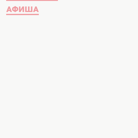
АФИША
Животные по знакам зодиака. Фото