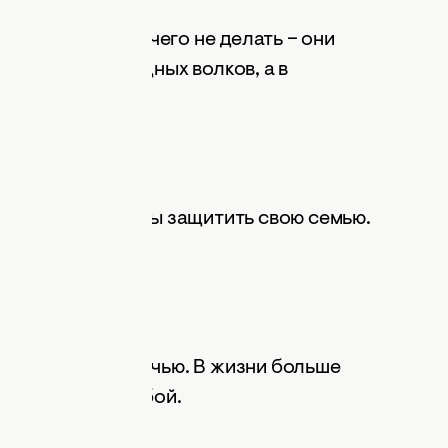
 Если можно ничего не делать – они
 напоминают хищных волков, а в
дут на все, чтобы защитить свою семью.
, по-королевски.
за малейшей мелочью. В жизни больше
 устремиться в бой.