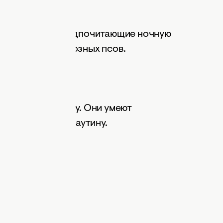
койные совы, предпочитающие ночную
 превратятся в грозных псов.
го ценят свободу. Они умеют
искусно плетут паутину.