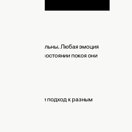
чивы и эмоциональны. Любая эмоция
сная тряпка. А в состоянии покоя они
ицу. Могут найти подход к разным
р на любую тему.