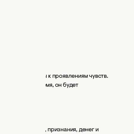
звычайно ревнивы к проявлениям чувств.
рпиону свое время, он будет
 ожидании славы, признания, денег и