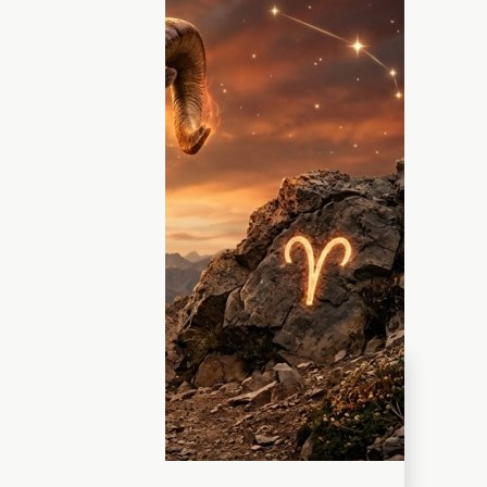
ере своего мужа черты животных
и себя как хитрый лис, ласковый котик
тают, что дата рождения мужчины
о и настоящий
"звериный" темперамент.
мом деле: милый домашний любимец или
но обуздать! Некоторые представители
ящий лев, кто-то — милый зайчик, а кто-
диака