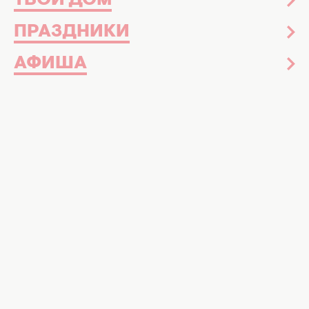
ТВОЙ ДОМ
ПРАЗДНИКИ
АФИША
Правильная настройка обогрева помогает быстрее
прогреть салон и сохранить безопасность на дороге.
Фото: ШИ, ХОЧУ!
Холодный салон, вспотевшие окна и
потеря концентрации за рулем –
водители поделились простыми
способами, как вдвое быстрее прогреть
авто в мороз
Морозные утренники знакомы каждому
водителю: холодные сиденья, запотевшие
окна и ожидания, пока печка начнет греть. В
первые минуты после запуска двигателя