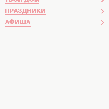
ТВОЙ ДОМ
ПРАЗДНИКИ
АФИША
Шутливые картинки с 1 апреля. Фото: ШИ, ХОЧУ!
Оригинальные и смешные шутки о 1
апреля
Мир празднует День дурака, а это значит
время для большой охоты на
прикольные
розыгрыши и улыбки.
🤣😜Главное — не
воспринимать все слишком серьезно и
позволить себе немного пошалить. Желаем,
чтобы этот день был полон драйва и
искренних эмоций.
А еще больше смеха подарит вам наша