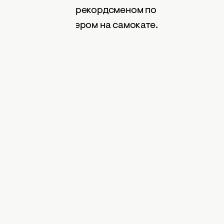
ции Akylas стало рекордсменом по
и греческим курьером на самокате.