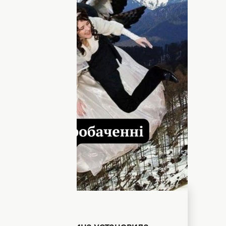
 конкурса "Евровидение" состоялся в
пройти дальше смогли всего десять
быть просто песенным конкурсом –
вения для креатива в соцсетях. Первый
ем, подарив зрителям десятки поводов
ирусных картинок, которые мы собрали
опустил первый полуфинал –