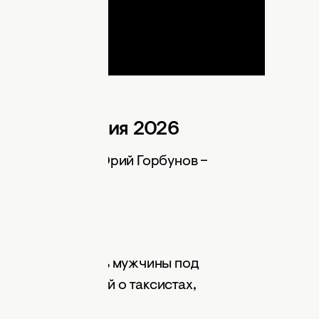
 Евровидения 2026
Катя Осадчая и Юрий Горбунов –
ла.
а сцене появились мужчины под
естили историей о таксистах,