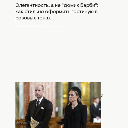
Элегантность, а не "домик Барби":
как стильно оформить гостиную в
розовых тонах
Вчера 15:55
Раскол в монархии: Кейт Миддлтон и
принц Уильям попали в громкий
скандал
Вчера 14:22