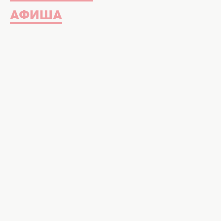
АФИША
Лучшие мемы о первом полуфинале Еврови
Самые забавные мемы об участн