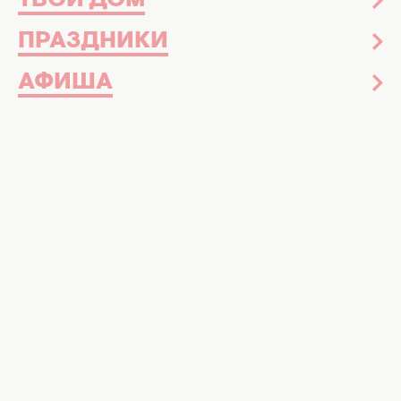
ТВОЙ ДОМ
ПРАЗДНИКИ
АФИША
Скрытые страницы биографии Лины Костенко. Фото:
znaki.fm
Жизнь, творчество и мужчины Лины
Костенко
ОГЛАВЛЕНИЕ:
Биография
Детство и образование
Карьера и деятельность