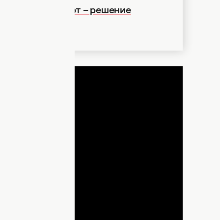
 бы записала дуэт – решение
ДНЯ
lay
ideo