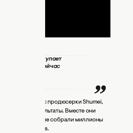
я. Она у нас покупает
я Shumei. Она сейчас
мпозитор.
верждала статус продюсерки Shumei,
о ощутимые результаты. Вместе они
"Колокола", которые собрали миллионы
ами для украинцев.