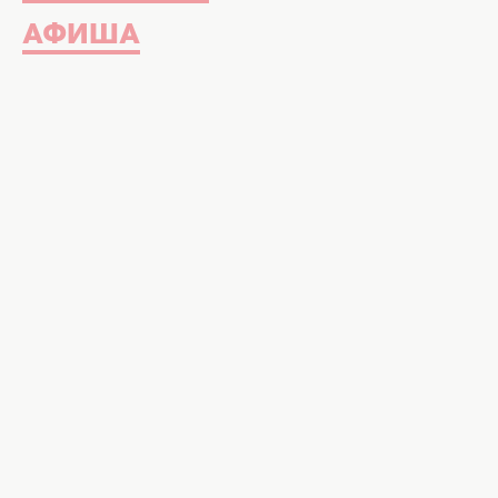
АФИША
Тина Король. Фото instagram.comt
Оказалось, что Тина Кароль тайн
певцу, с которым уже есть неско