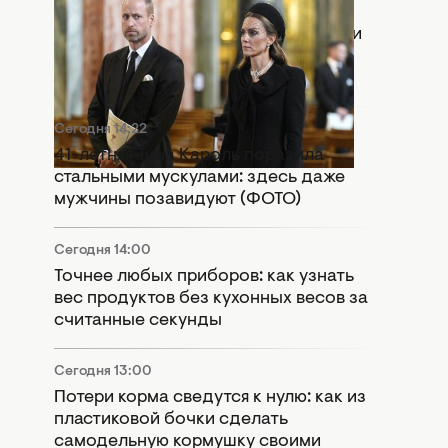
Сегодня 15:55
Раскол в монархии: Кейт Миддлтон и
принц Уильям попали в громкий
скандал
Сегодня 14:22
41-летняя Тина Кароль поразила
стальными мускулами: здесь даже
мужчины позавидуют (ФОТО)
Сегодня 14:00
Точнее любых приборов: как узнать
вес продуктов без кухонных весов за
считанные секунды
Сегодня 13:00
Потери корма сведутся к нулю: как из
пластиковой бочки сделать
самодельную кормушку своими