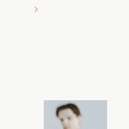
ina_karol
о помогает строить карьеру молодому
лько громких хитов