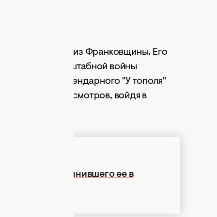
ег Шумей, родом из Франковщины. Его
начале полномасштабной войны
". А перепев легендарного "У тополя"
сотни тысяч просмотров, войдя в
и блоггера, обвинившего ее в