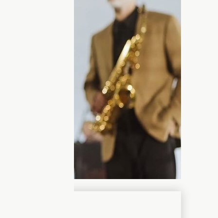
торая
рассказала, звали ее стать
олько своим сильным голосом, но и
выяснилось, звезда скрыто
ртиста Shumei.
темы" известный композитор Евгений
та-песенника Юрия Рыбчинского,
 сотрудничестве с Тиной Кароль. Он
покупала у него песни для своих
Евгений, в последнее время новых