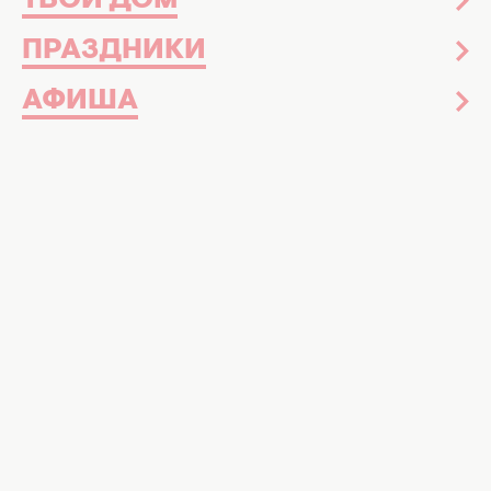
ТВОЙ ДОМ
ПРАЗДНИКИ
АФИША
Drevo. Фото: instagram.com/drevo_official
Украинский певец имеет большой
потенциал среди молодежи и не только
💪
Украинский певец Drevo (настоящее имя —
Максим Деревянчук), уже
покоряющий
новым треком Энкараписта
, недавно
честно признался, как у него зародилась
идея культового хита “Изумрудное небо”,
который знают уже многие. Он играет не