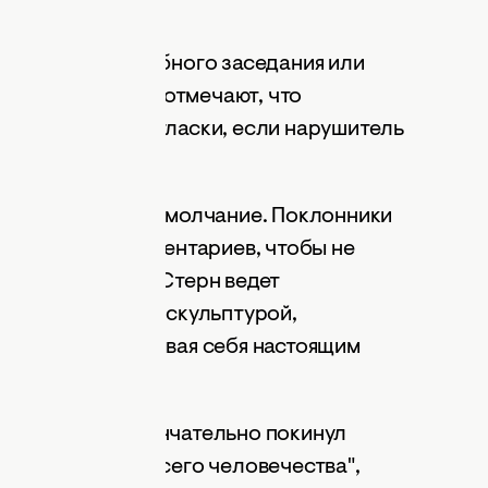
назначении судебного заседания или
инений. Юристы отмечают, что
без публичной огласки, если нарушитель
.
тели пока хранят молчание. Поклонники
но избегает комментариев, чтобы не
последние годы Стерн ведет
рме, занимается скульптурой,
 за скотом, называя себя настоящим
и, Стерн не окончательно покинул
сериале "Ради всего человечества",