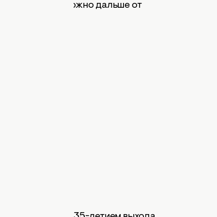
 держаться как можно дальше от
скандал совпал с 35-летием выхода