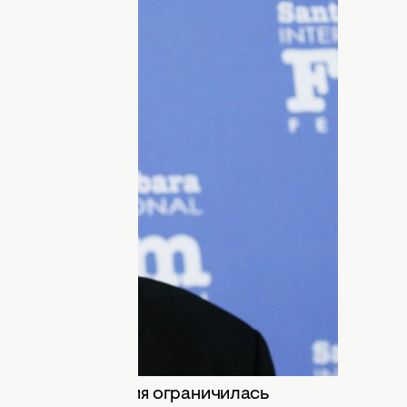
л Стерн оказался в эпицентре
просматривал культовую комедию,
аскочили с поличным во время
миллионов зрителей навсегда останется
телей в
культовой комедии "Сам дома"
,
кого скандала. В разгар
ний артист попал в поле зрения полиции
ке воспользоваться услугами секс-
5 года в одной из гостиниц города
ормации правоохранителей, Стерна не
деление — полиция ограничилась