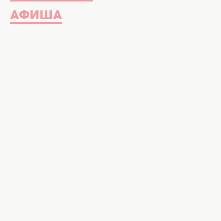
АФИША
Актер Дэниел Стерн, звезда фильма Сам дома, ок
Фото: Getty Images