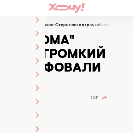
фильма "Сам дома" Дэниел Стерн попал в громкий скандал: за ч
"САМ ДОМА"
ОПАЛ В ГРОМКИЙ
О ОШТРАФОВАЛИ
ТА"
 Залозная
1 211