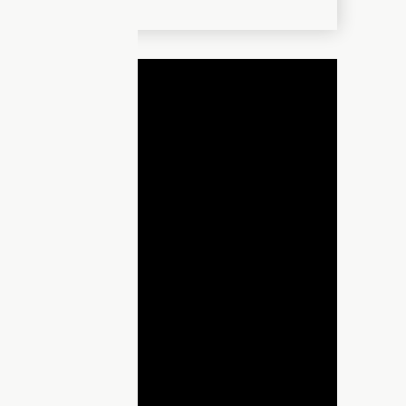
ДНЯ
lay
ideo