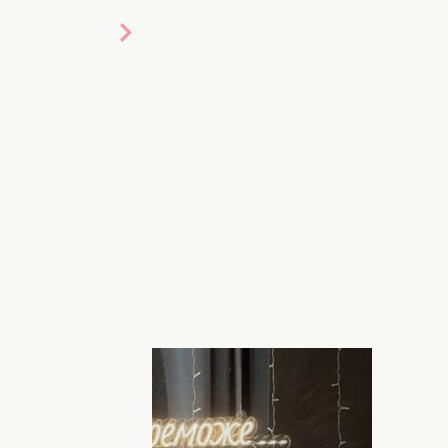
вского бизнесмена Ивана
nka_belen
и