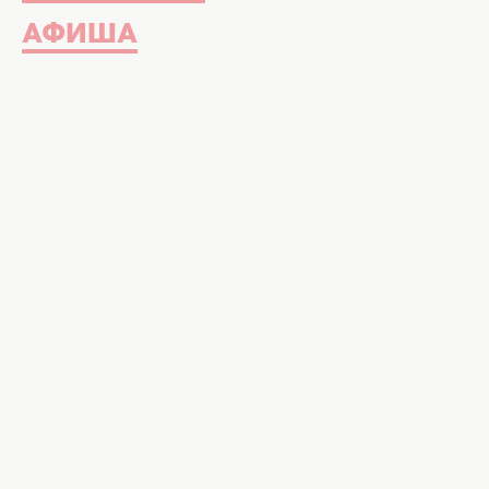
АФИША
Блоггерша Инна Белень вышла замуж за харько
Яловенко Фото: instagram.com/in
Что известно о мужчине блогерк