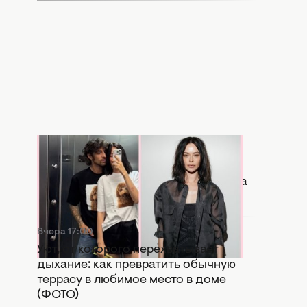
Вчера 17:56
Копия бывшей: в Сети активно
сравнивают новую девушку Дантеса
с Дорофеевой (ФОТО)
Вчера 17:00
Уют, от которого перехватывает
дыхание: как превратить обычную
террасу в любимое место в доме
(ФОТО)