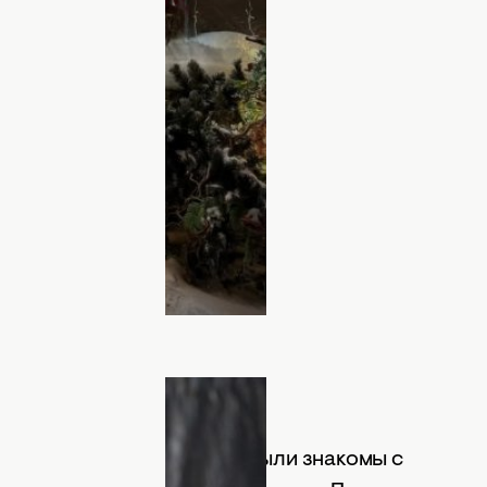
ского бизнесмена Ивана
nnka_bele
бизнесмен Иван Яловенко были знакомы с