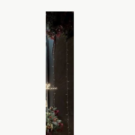
вского бизнесмена Ивана
nka_belen