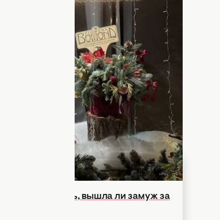
ческого шоу "Холостяк" Инна Белень
тное событие в жизни блогерки
енно в этот день она узаконила
м, от которого сейчас ждет рождение
а
сообщила
в соцсетях. В своем
ельную корреспонденцию, в которой
ага.
кова призналась, вышла ли замуж за