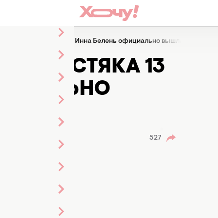
ельница Холостяка 13 Инна Белень официально вышла замуж (Ф
 ХОЛОСТЯКА 13
ИЦИАЛЬНО
ОТО)
ра Залозная
527
ст