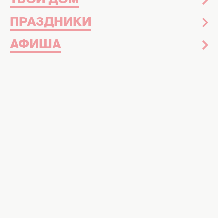
ТВОЙ ДОМ
ПРАЗДНИКИ
АФИША
Виктор Павлик и Екатерина Репяхова. Фото:
instagram.com/viktorpavlik
Рассказываем, что действительно
произошло за кулисами шоу
Юбилейный концерт
Виктора Павлика
,
который должен стать праздником музыки и
теплых эмоций, обернулся громким
скандалом. Уже на следующее утро сеть
буквально взорвалась заявлениями его