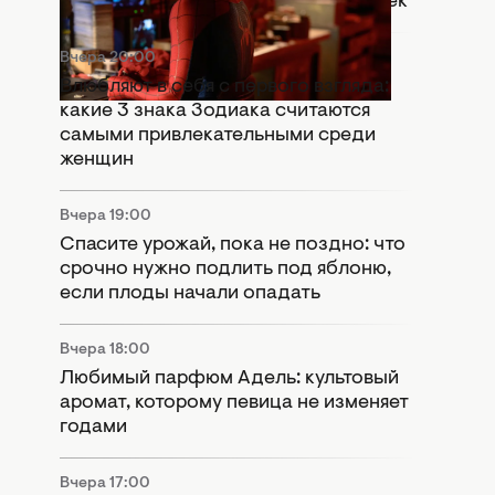
день": Marvel оставили важный намек
Вчера 20:00
Влюбляют в себя с первого взгляда:
какие 3 знака Зодиака считаются
самыми привлекательными среди
женщин
Вчера 19:00
Спасите урожай, пока не поздно: что
срочно нужно подлить под яблоню,
если плоды начали опадать
Вчера 18:00
Любимый парфюм Адель: культовый
аромат, которому певица не изменяет
годами
Вчера 17:00