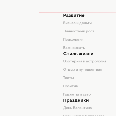
мода
Развитие
ды
Бизнес и деньги
ие советы
Личностный рост
я
Психология
енды
Важно знать
Стиль жизни
Эзотерика и астрология
нтерьер
Отдых и путешествия
животные
Тесты
од
Позитив
Гаджеты и авто
Праздники
День Валентина