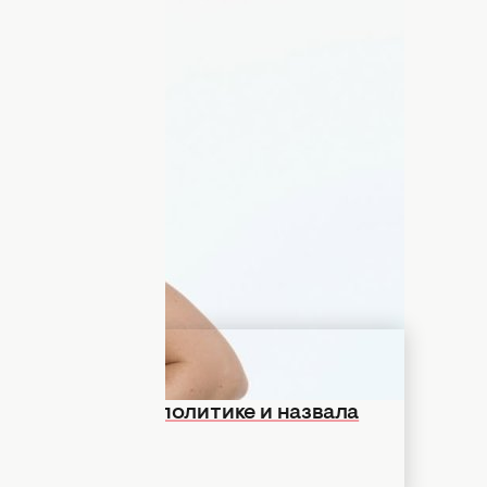
 этот раз удивила не новым треком и не
ным признанием. Как оказалось,
стку. Более того, если ей позвонит сам
 не возьмет трубку.
что политика для нее – это зона
неинтересно", а реально тревожно.
 звонок от президента вызывает не
ие… не отвечать.
 заговорила о политике и назвала
ойти туда