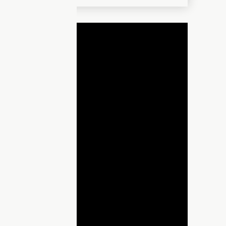
ДНЯ
lay
ideo