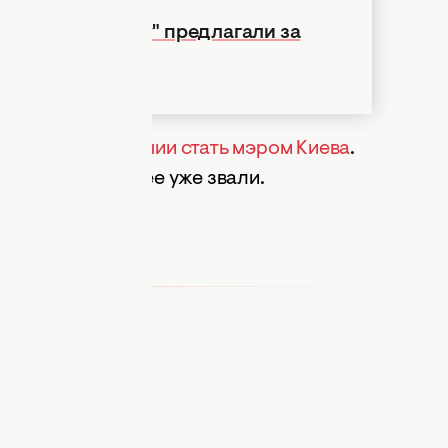
олько "Бумбоксу" предлагали за
аявила о намерении стать мэром Киева
.
" заявила, что ее уже звали.
ка