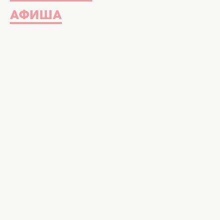
АФИША
Украинская певица Злата Огневич. Фото: instag
Вот так, даже трубку не возьмет 