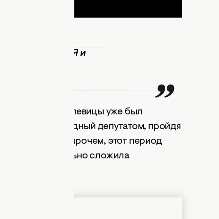
ь по этой теме. Я и
зное,
певица.
нс, потому что у певицы уже был
невич стала народный депутатом, пройдя
 Олега Ляшко. Впрочем, этот период
ртистка добровольно сложила