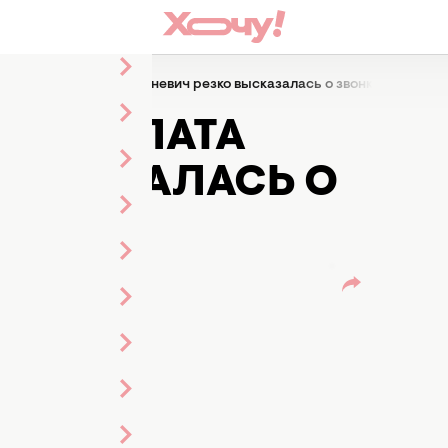
а бы трубку": Злата Огневич резко высказалась о звонке от Зелен
БКУ": ЗЛАТА
ВЫСКАЗАЛАСЬ О
СКОГО
а Залозная
т