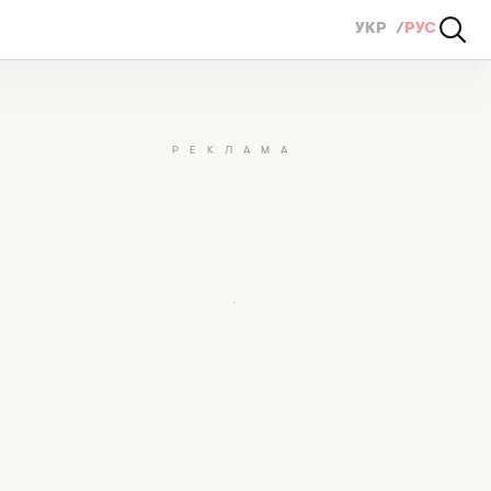
УКР
РУС
ского