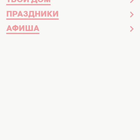
ТВОЙ ДОМ
ПРАЗДНИКИ
АФИША
Тина Кароль, Ирина Билык, Злата Огневич. Коллаж:
ХОЧУ.юа
Их настоящие имена знают далеко не все
Иногда сценического псевдонима уже мало.
Хочется, чтобы новое имя было не только на
афишах, но и
в паспорте
– как знак того, что
ты совсем другой человек. И в украинском
шоу-бизнесе таких историй больше, чем
кажется на первый взгляд.
Для кого-то это о карьере и узнаваемости,
для кого-то – о личной истории, которую