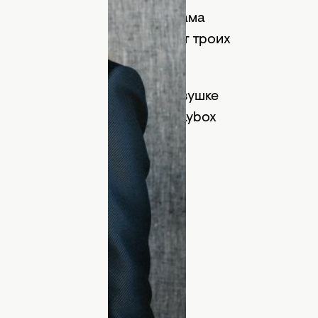
е папа был бизнесменом, а мама
ом саду. Также актриса имеет троих
влекалась театром. Когда девушке
грать в известном театре. Playbox