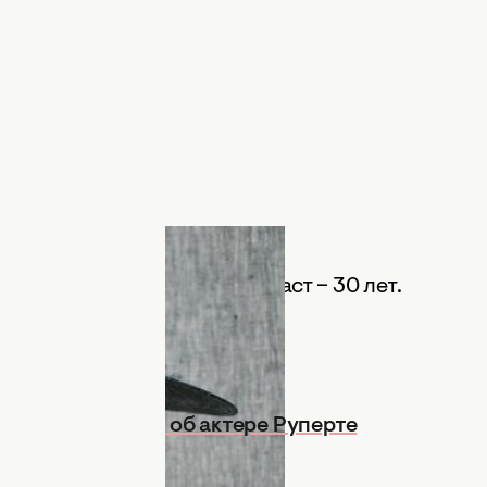
stagram.com/sophiet
96 г. в Нортгемптоне. Возраст – 30 лет.
ес – 57 кг.
тересные факты об актере Руперте