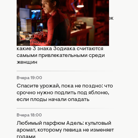
Что означает сцена после титров
"Человек-паук: Абсолютно новый
день": Marvel оставили важный намек
Вчера 20:00
Влюбляют в себя с первого взгляда:
какие 3 знака Зодиака считаются
самыми привлекательными среди
женщин
Вчера 19:00
Спасите урожай, пока не поздно: что
срочно нужно подлить под яблоню,
если плоды начали опадать
Вчера 18:00
Любимый парфюм Адель: культовый
аромат, которому певица не изменяет
годами