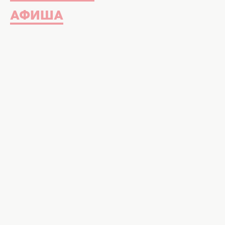
АФИША
Звезда "Игры престолов" Софи Тернер. Ф