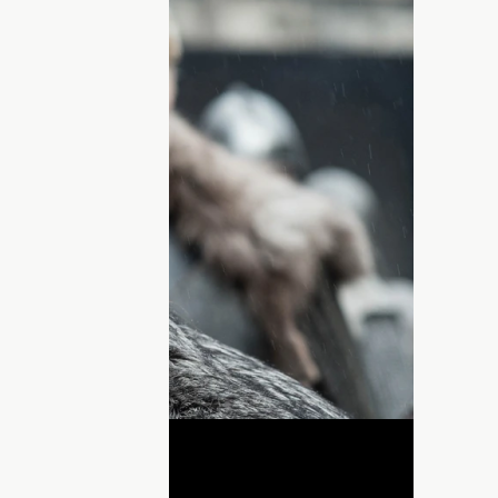
трисе и бывшей жене Джо Джонасе
ас) — британская актриса театра и
 благодаря знаковой роли рыжеволосой
лов". Но недавно стало известно, что
але "Расхитительница гробниц".
нер мы собрали интересные факты из
йте дальше!
графии Софи Тернер
ДНЯ