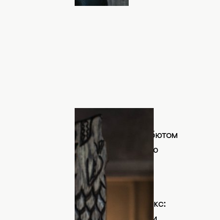
др из сериала
 роль Сансы Старк, ставшей ее дебютом
а престолов" принесло ей всемирную
на премию Гильдии киноактеров
ного таких фильмов, как "Люди Икс:
еникс", "Помешанный на времени" и