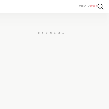
УКР
РУС
 будущей Ларе Крофт