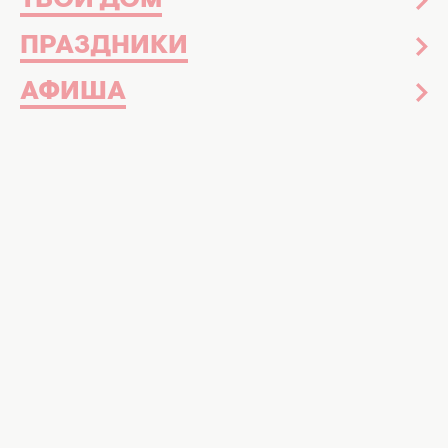
ТВОЙ ДОМ
ПРАЗДНИКИ
АФИША
Блоггерша Ева Мишалова. Фото:
instagram.com/yeva_mishalova
У Евы есть сестра-близняшка Эсти
Ева Мишалова — украинская
инфлюэнсерша, которая стала известна
благодаря совместному блогу с сестрой-
близняшкой Эсти Роговой. Вместе они ведут
популярный проект "Ева и Эсти" в соцсетях,
где делятся размышлениями о семье, вере,
отношениях и развитии. Но, несмотря на
невинный, на первый взгляд, контент