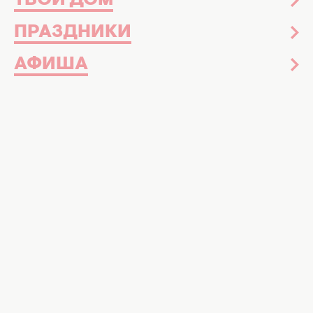
ТВОЙ ДОМ
ПРАЗДНИКИ
АФИША
Тараса Цымбалюка публично избили на съемочной
площадке. Фото: соцсети
Надежда Хильская эмоционально
"расправилась" с Тарасом Цымбалюком
Недавно попавший в ДТП
Тарас Цымбалюк
получил по лицу от известной украинской
актрисы. За что звезда набила бывшего
"Холостяка"? Обо всем рассказываем
дальше!
Цымбалюк обнародовал в своих соцсетях
видео, на котором он получает пощечины от