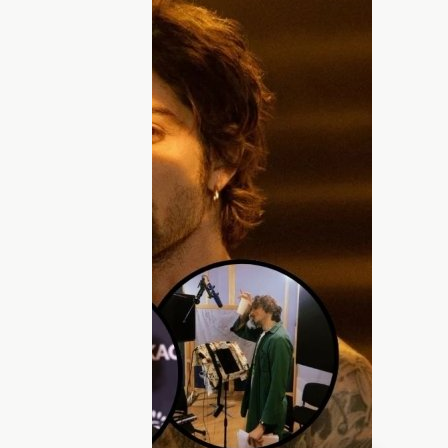
 Фото: коллаж Хочу!
йники» певца 🫣
имир Дантес
, которого недавно
нова оказался в поле зрения
расивый, амбициозный, творческая
а — и это еще не все его положительные
этому неудивительно, что украинки даже
охожих на него😅.
arnaya_lapka_ (Виктория) создала
пост
димира Дантеса. За сутки ее пост набрал
комментаторов даже «засветились»
одробнее об этом — далее на ХОЧУ.ua!