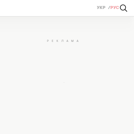
УКР
РУС
кнулись на поиски девушки из Тредс