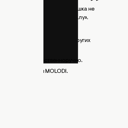
астаивают на том, чтобы девушка не
личку «неповторимому оригиналу».
 интересные предложения от других
адим Олийник собственноручно.
ребята из группы MOLODI.