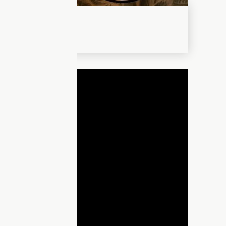
ДНЯ
lay
ideo