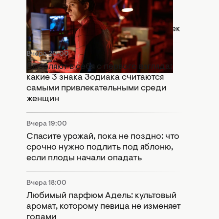
Что означает сцена после титров
"Человек-паук: Абсолютно новый
день": Marvel оставили важный намек
Вчера 20:00
Влюбляют в себя с первого взгляда:
какие 3 знака Зодиака считаются
самыми привлекательными среди
женщин
Вчера 19:00
Спасите урожай, пока не поздно: что
срочно нужно подлить под яблоню,
если плоды начали опадать
Вчера 18:00
Любимый парфюм Адель: культовый
аромат, которому певица не изменяет
годами