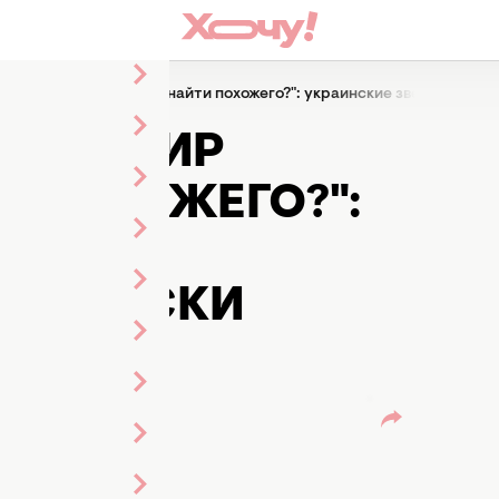
Владимир Дантес. Где найти похожего?": украинские звезды откли
ВЛАДИМИР
И ПОХОЖЕГО?":
ЗДЫ
А ПОИСКИ
ДС