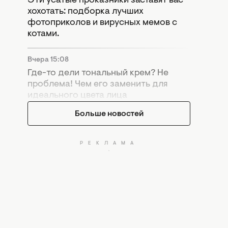
Эти усатые проказники заставят вас
хохотать: подборка лучших
фотоприколов и вирусных мемов с
котами.
Вчера 15:08
Где-то дели тональный крем? Не
проблема! Чем его заменить для
идеального цвета лица
Больше новостей