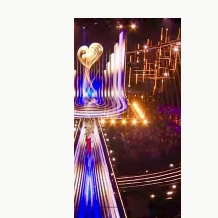
аж: ХОЧУ.юа
инала и наша украинка LELÈKA,
ем
юбилейного "Евровидения" состоится
 в этот вечер за выход в гранд-финал
ца Украины
LELÈKA с песней Ridnym
. И,
ет очень горячая.
ать под номером 12
. Это почти
 хорошо запомниться зрителям перед
сцену выйдет
бандурист и музыкант
а стал Илья Дуцик. Кстати, образ для
Литковская, которая вдохновлялась