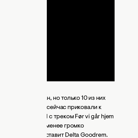
lay
ideo
ваться 15 стран, но только 10 из них
внимание фанаты сейчас приковали к
Torpegaard Lund с треком Før vi går hjem
 букмекеров. Не менее громко
и, которое представит Delta Goodrem.