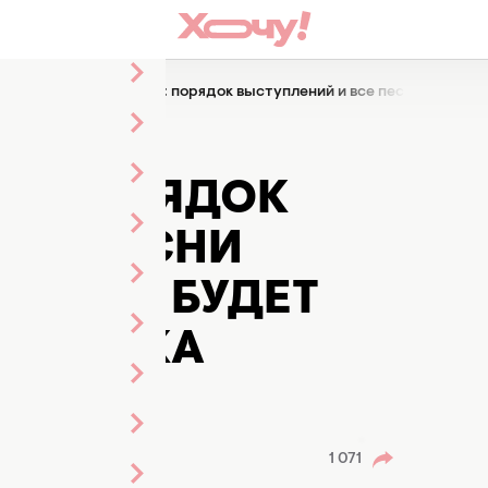
ал Евровидения 2026: порядок выступлений и все песни участник
НАЛ
6: ПОРЯДОК
ВСЕ ПЕСНИ
ОТОРОМ БУДЕТ
 LELÈKA
я
1 071