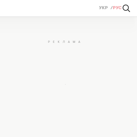
УКР
РУС
ов, в котором будет соревноваться и LELÈKA (ВИДЕО)