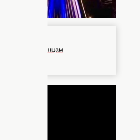
авила: как украинцам
не запутаться
ДНЯ