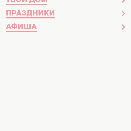
ТВОЙ ДОМ
ПРАЗДНИКИ
АФИША
Аист Евровидения 2026. Коллаж: ХОЧУ.юа
Собрали для вас полный список
финалистов, их порядковые номера и
видео выступлений всех 25 участников
Уже сегодня, 16 мая, в Вене состоится
грандиозный финал юбилейного 70
песенного конкурса Евровидения 2026.
Представительница Украины, певица
LELÉKA, выйдет покорять европейскую
сцену под символическим номером 7
с
мощной песней Ridnym
.