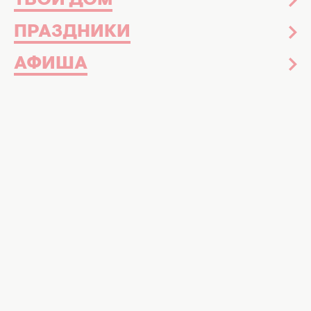
ТВОЙ ДОМ
ПРАЗДНИКИ
АФИША
Чем прославился отец украинской певицы KOLA Фото:
соцсети
Еще в молодости он покинул семью,
чтобы построить карьеру в США
Украинская исполнительница KOLA,
настоящее имя которой
Анастасия Прудиус
за последние несколько лет стала одной из
самых популярных артисток страны. В своих
интервью певица не раз откровенно
говорила о сложных отношениях с отцом,
оставившим семью еще в ее детстве.
Артистка даже посвятила ему
ироническую