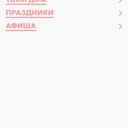
ТВОЙ ДОМ
ПРАЗДНИКИ
АФИША
Ольга Мартыновская. Фото:
instagram.comolga_martynovska
Шеф-поварешка объяснила, что на
самом деле имела в виду
Судья шоу "МастерШеф" Ольга
Мартыновская оказалась в центре громкого
скандала
после интервью Маши
Ефросининой. Шеф-поварешка уже
публично отреагировала на волну
возмущения.