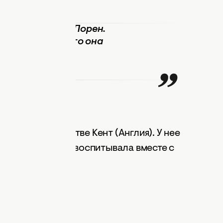
нашей любимой Лорен.
разить, как много она
 сообщении.
нетт
Меофам в графстве Кент (Англия). У нее
 которую певица воспитывала вместе с
алдом.