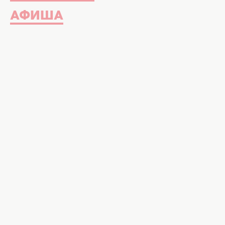
АФИША
Фото: instagram.com/laurenb
Из жизни ушла известная певица 