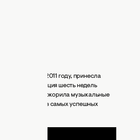
music)
видевшая свет в 2011 году, принесла
знание. Композиция шесть недель
Hot 100, а также покорила музыкальные
ира, став одним из самых успешных