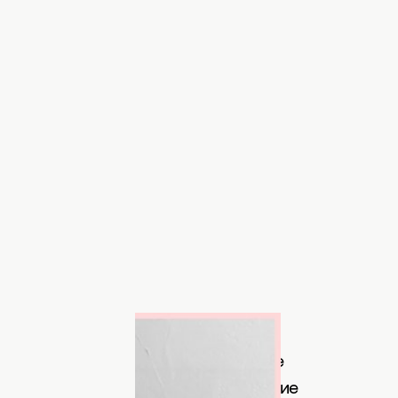
ram.com/laurenbennett
на связь с поклонниками в феврале
 в Instagram собственное исполнение