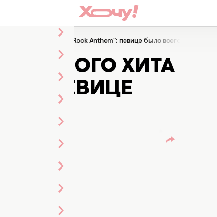
ультового хита "Party Rock Anthem": певице было всего 37 лет
УЛЬТОВОГО ХИТА
EM": ПЕВИЦЕ
ЕТ
ого