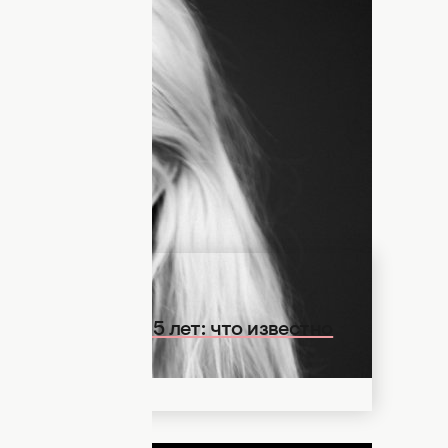
кая новость
. В возрасте 37 лет
ен Беннетт, получившая мировую
писи культовой композиции "Party Rock
ники ее бывшей группы GRL. В то же
тт пока не разглашают.
онок" умерла в 35 лет: что известно
ДНЯ