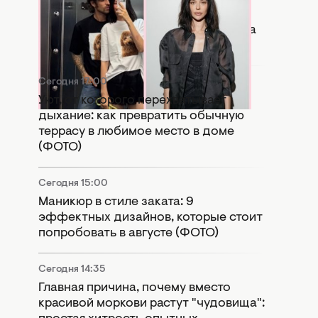
Копия бывшей: в Сети активно
сравнивают новую девушку Дантеса
с Дорофеевой (ФОТО)
Сегодня 17:00
Уют, от которого перехватывает
дыхание: как превратить обычную
террасу в любимое место в доме
(ФОТО)
Сегодня 15:00
Маникюр в стиле заката: 9
эффектных дизайнов, которые стоит
попробовать в августе (ФОТО)
Сегодня 14:35
Главная причина, почему вместо
красивой моркови растут "чудовища":