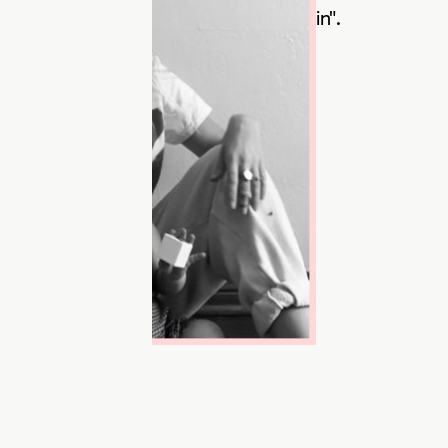
ы "These Boots Are Made for Walkin".