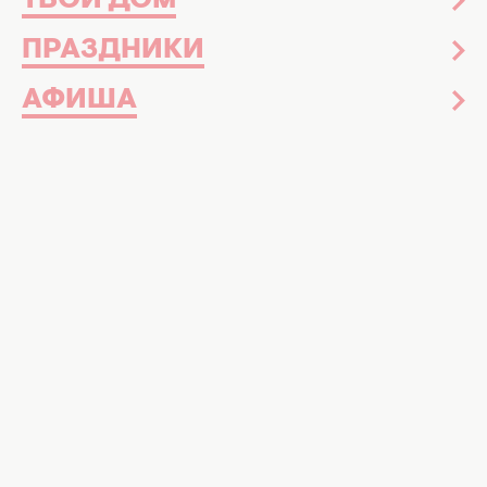
ТВОЙ ДОМ
ПРАЗДНИКИ
АФИША
Давид Стеблюк. Фото: пресс-служба
Во время примерки участник талант-шоу
Нового канала заставил понервничать
стилистку
Настоящие артисты обладают не только
голосом, но и способностью
перевоплощаться в любой яркий look. В
шоу
"Неймовірні дуети"
, которое Новый канал
показывает каждую среду в 20:00, команда
профессионалов во главе со звездными
наставниками готовит участников к