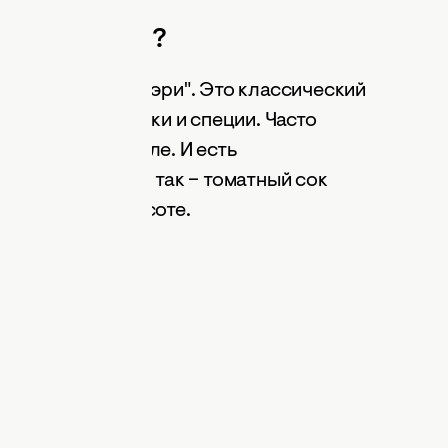
 в самолете?
йля "Кровавая Мэри". Это классический
тного сока, водки и специи. Часто
лете, чем на земле. И есть
о действительно так – томатный сок
нный вкус на высоте.