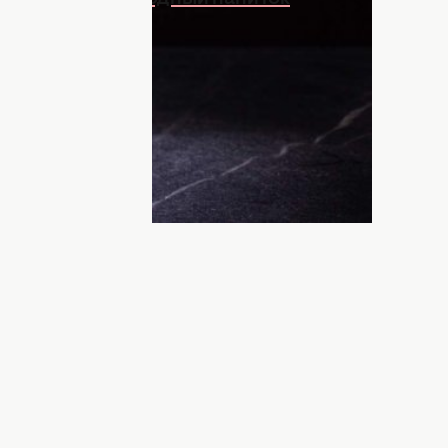
 путешествие. Лучше всего в самолете
зывали, зачем делают
крошечные
ак есть