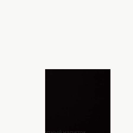
. Фото: alcomag
сть много соли. А этот фактор может
ание. Также путешественников
коголя и кофеина.
испортите благородный напиток