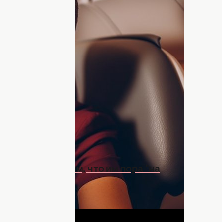
ктейль
невежливо
просить соль и перец.
Теперь
 на борту самолета.
лета хочется что-нибудь поесть или
ты на высоте и на земле будут
ный эффект.
"УНИАН"
пишет, что не стоит
й бортпроводницы Сью Фогвел.
намекнуть гостям, что им пора "на
ДНЯ