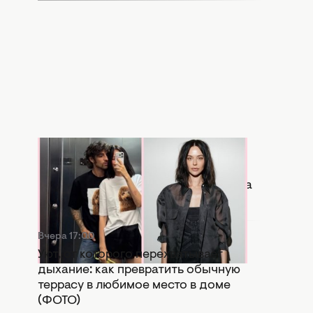
Вчера 17:56
Копия бывшей: в Сети активно
сравнивают новую девушку Дантеса
с Дорофеевой (ФОТО)
Вчера 17:00
Уют, от которого перехватывает
дыхание: как превратить обычную
террасу в любимое место в доме
(ФОТО)