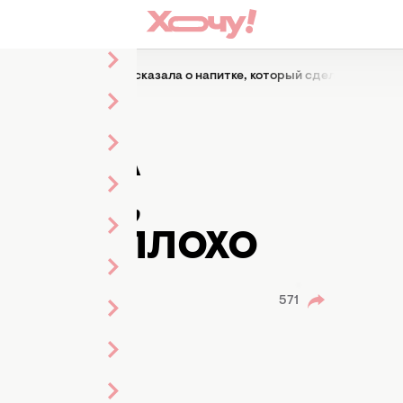
олете: стюардесса рассказала о напитке, который сделает вам пл
 ЭТО В
РДЕССА
ПИТКЕ,
Т ВАМ ПЛОХО
571