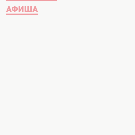
АФИША
Не все напитки на высоте будут вкушать один