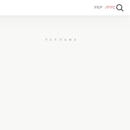
УКР
РУС
охо