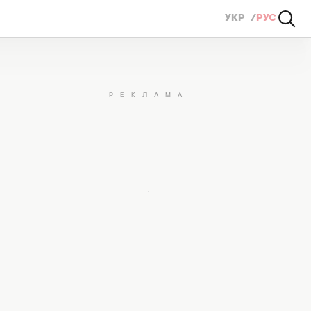
УКР
РУС
азал о самых больших ошибках (ВИДЕО)