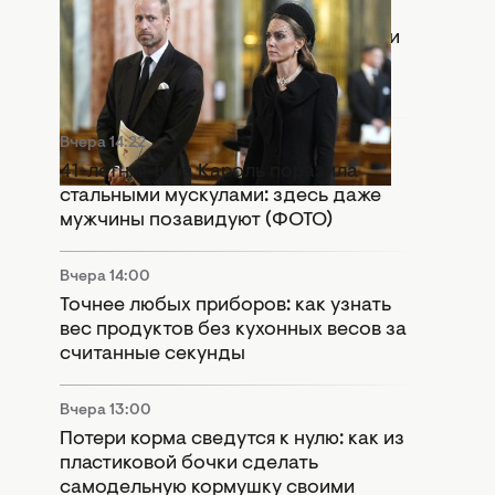
Вчера 15:55
Раскол в монархии: Кейт Миддлтон и
принц Уильям попали в громкий
скандал
Вчера 14:22
41-летняя Тина Кароль поразила
стальными мускулами: здесь даже
мужчины позавидуют (ФОТО)
Вчера 14:00
Точнее любых приборов: как узнать
вес продуктов без кухонных весов за
считанные секунды
Вчера 13:00
Потери корма сведутся к нулю: как из
пластиковой бочки сделать
самодельную кормушку своими