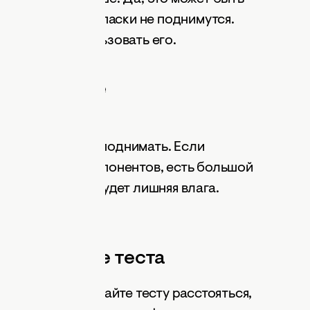
 велик риск, что паски не поднимутся.
ом, можно использовать его.
добавление
в
жам его тяжело поднимать. Если
аги и других компонентов, есть большой
бенно если там будет лишняя влага.
порезать мельче.
сстаивание теста
ле, тем лучше. Дайте тесту расстояться,