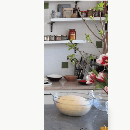
Фото: скриншот с видео
ые недостатки в приготовлении
л, в котором очень много переменных.
т ему большое внимание. Вместе с тем
.
 не пропекаться и т.д. Повар и
своем видео разобрал
е допускают кулинары.