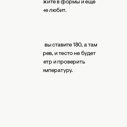
 оставьте. Разложите в формы и еще
емя, паска этого не любит.
ься. К примеру, вы ставите 180, а там
получается недогрев, и тесто не будет
линарный термометр и проверить
ить правильную температуру.