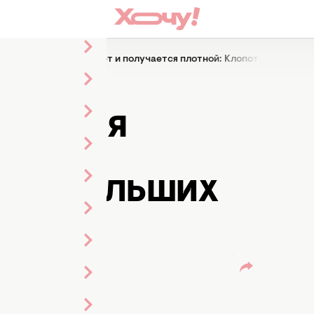
аска падает, пригорает и получается плотной: Клопотенко расск
ДАЕТ,
УЧАЕТСЯ
ТЕНКО
МЫХ БОЛЬШИХ
)
ма
а ленты