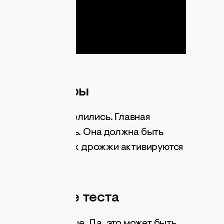
ка для опары
омерно распределились. Главная
олодную жидкость. Она должна быть
еплой. Именно так дрожжи активируются
ымешивание теста
нут 20, не меньше. Да, это может быть