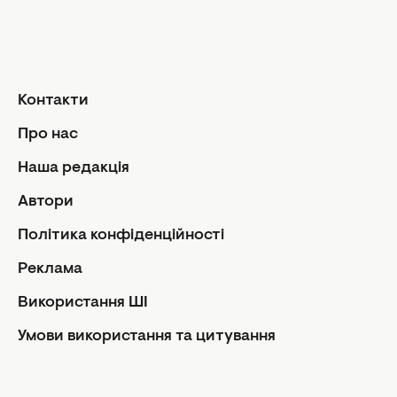
Кулінарні підказки
Стосунки
Ми та чоловіки
Секс
Контакти
Сімейне життя
Про нас
Діти
Розвиток
Наша редакція
Бізнес і гроші
Автори
Особистісний розвиток
Політика конфіденційності
Психологія
Реклама
Важливо знати
Стиль життя
Використання ШІ
Езотерика та астрологія
Умови використання та цитування
Відпочинок та подорожі
Тести
Facebook
Instagram
Youtube
Viber
Rss