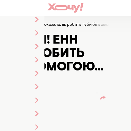
е бачили! Енн Гетевей показала, як робить губи більшими за доп
БАЧИЛИ! ЕНН
А, ЯК РОБИТЬ
ЗА ДОПОМОГОЮ…
О)