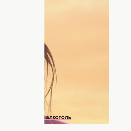
вним, проте дієвим методом
на частенько тішить нас
модними луками
,
фхаками. Про один з них ми розповідаємо
к у зірок? Не витрачайте гроші на дорогі
Гетевей розкрила простий секрет у
досягти бажаного ефекту всього за 30
більше не вживає алкоголь
ДНЯ