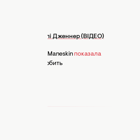
ip combo від Кайлі Дженнер (ВІДЕО)
Даміано Давіда з Maneskin
показала
ього року. Вона любить