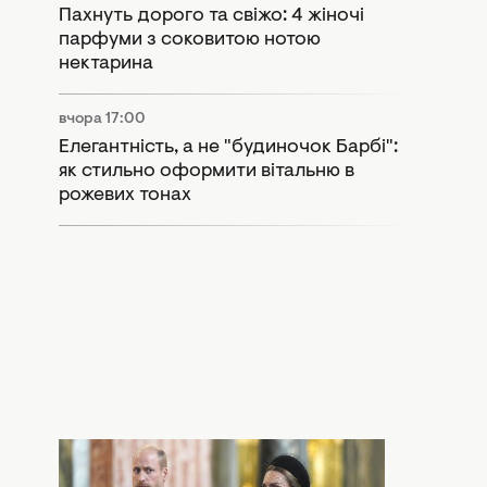
Пахнуть дорого та свіжо: 4 жіночі
парфуми з соковитою нотою
нектарина
вчора 17:00
Елегантність, а не "будиночок Барбі":
як стильно оформити вітальню в
рожевих тонах
вчора 15:55