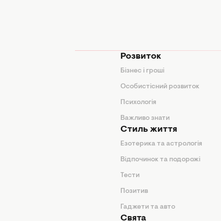
мода
Розвиток
и
Бізнес і гроші
поради
Особистісний розвиток
Психологія
ди
Важливо знати
Стиль життя
Езотерика та астрологія
нтер'єр
Відпочинок та подорожі
арини
Тести
Позитив
Гаджети та авто
Свята