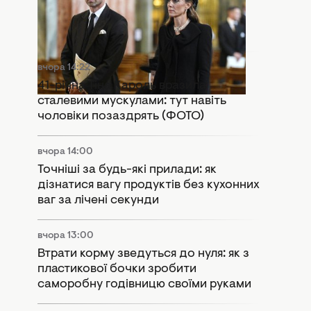
Розкол у монархії: Кейт Міддлтон і
принц Вільям потрапили в гучний
скандал
вчора 14:22
41-річна Тіна Кароль вразила
сталевими мускулами: тут навіть
чоловіки позаздрять (ФОТО)
вчора 14:00
Точніші за будь-які прилади: як
дізнатися вагу продуктів без кухонних
ваг за лічені секунди
вчора 13:00
Втрати корму зведуться до нуля: як з
пластикової бочки зробити
саморобну годівницю своїми руками