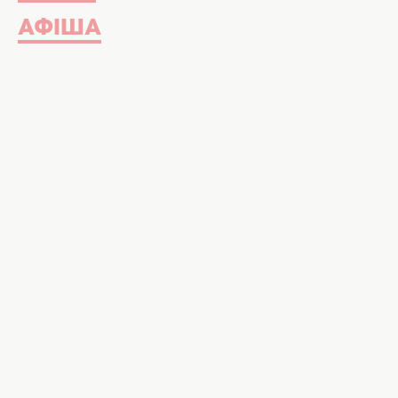
АФІША
Актриса Енн Гетевей. Фото: instagram.c