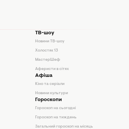
ТВ-шоу
Новини ТВ-шоу
Холостяк 13
МастерШеф
Аферисти в сітях
Афіша
Кіно та серіали
Новини культури
Гороскопи
Гороскоп на сьогодні
Гороскоп на тиждень
Загальний гороскоп на місяць