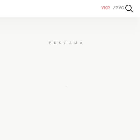
УКР
РУС
омогою… невидимки (ВІДЕО)