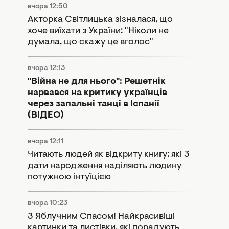
вчора 12:50
Акторка Світлицька зізналася, що
хоче виїхати з України: "Ніколи не
думала, що скажу це вголос"
вчора 12:13
"Війна не для нього": Решетнік
нарвався на критику українців
через запальні танці в Іспанії
(ВІДЕО)
вчора 12:11
Читають людей як відкриту книгу: які 3
дати народження наділяють людину
потужною інтуїцією
вчора 10:23
З Яблучним Спасом! Найкрасивіші
картинки та листівки, які порадують