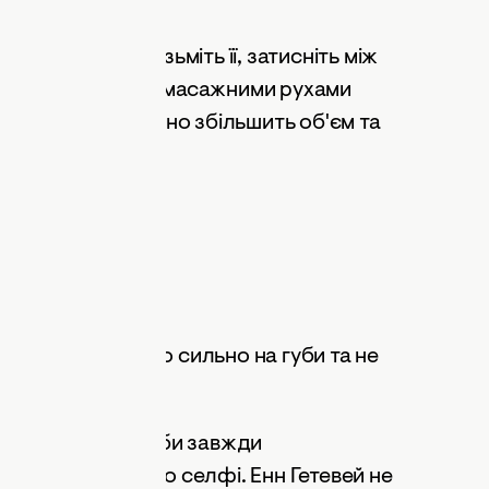
я. Так-так! Візьміть її, затисніть між
огори та легкими масажними рухами
ровообіг, візуально збільшить об'єм та
тисніть занадто сильно на губи та не
лайфхаку ваші губи завжди
и та готовими до селфі. Енн Гетевей не