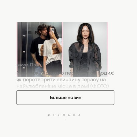
вчора 17:57
Копія колишньої: у Мережі активно
порівнюють нову дівчину Дантеса з
Дорофєєвою (ФОТО)
вчора 17:00
Затишок, від якого перехоплює подих:
як перетворити звичайну терасу на
найулюбленіше місце в домі (ФОТО)
Більше новин