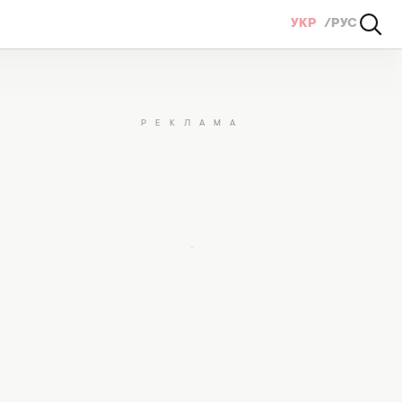
УКР
РУС
о її свята