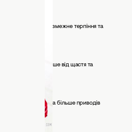
 молитву, за твоє безмежне терпіння та
тя.
ним, а очі сяють лише від щастя та
ного миру та якомога більше приводів