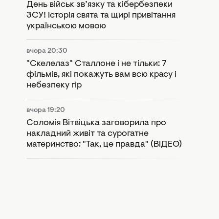
День військ зв’язку та кібербезпеки
ЗСУ! Історія свята та щирі привітання
українською мовою
вчора 20:30
"Скелелаз" Сталлоне і не тільки: 7
фільмів, які покажуть вам всю красу і
небезпеку гір
вчора 19:20
Соломія Вітвіцька заговорила про
накладний живіт та сурогатне
материнство: "Так, це правда" (ВІДЕО)