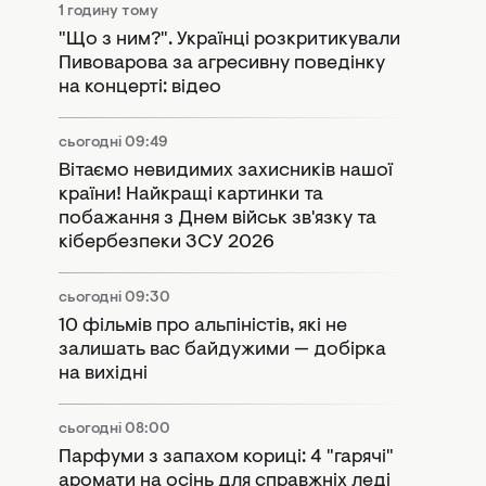
1 годину тому
"Що з ним?". Українці розкритикували
Пивоварова за агресивну поведінку
на концерті: відео
сьогодні 09:49
Вітаємо невидимих захисників нашої
країни! Найкращі картинки та
побажання з Днем військ зв'язку та
кібербезпеки ЗСУ 2026
сьогодні 09:30
10 фільмів про альпіністів, які не
залишать вас байдужими — добірка
на вихідні
сьогодні 08:00
Парфуми з запахом кориці: 4 "гарячі"
аромати на осінь для справжніх леді