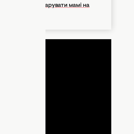
розкоші: що подарувати мамі на
до сліз
ДНЯ
lay
ideo