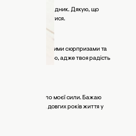
ь і наймудріший порадник. Дякую, що
 та ніколи не здаватися.
ений теплом, приємними сюрпризами та
сливою та здоровою, адже твоя радість
 родини та джерело моєї сили. Бажаю
в кожному кроці та довгих років життя у