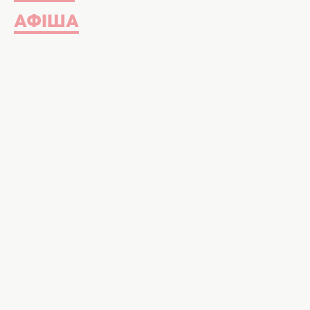
АФІША
З Днем матері 2026. Фото: Х