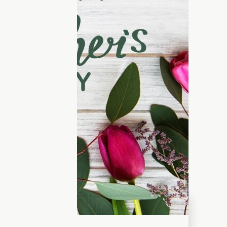
вірні картинки, що зігріють
 матері
і кожен українець прагне
воїй найріднішій матусі - жінці, яка
дні справи та оточіть маму теплою
 найтепліших слів, які допоможуть
в, адже увага та любов — це те, що мама
ідправити чудові картинки і листівки з