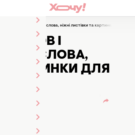
і терпіння: зворушливі слова, ніжні листівки та картинки для мами д
 ЛЮБОВ І
ШЛИВІ СЛОВА,
ТА КАРТИНКИ ДЛЯ