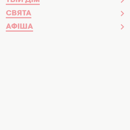
ТВІЙ ДІМ
СВЯТА
АФІША
Тату - це просто малюнок, чи гріх. Фото: ШІ, Хочу!
Гріх, який не змити, чи просто мистецтво?
Православний духівник розкрив усю
правду про тату
Чи можна вірянину наносити на тіло
татуювання є предметом палких дискусій
вже багато років. Деякі малюнки
мають
вигляд справжнього мистецтва
, а деякі -
доходять до абсурду.
Для одних татуювання — це спосіб