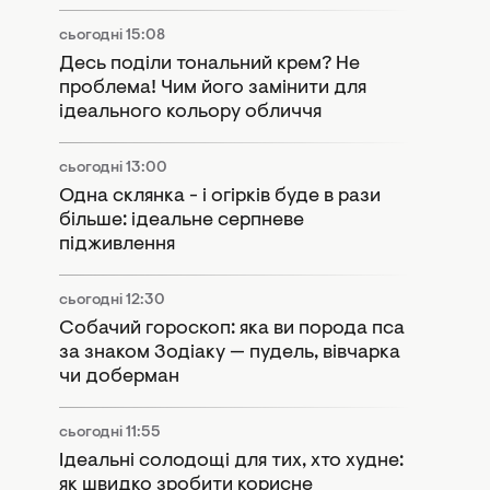
сьогодні 15:08
Десь поділи тональний крем? Не
проблема! Чим його замінити для
ідеального кольору обличчя
сьогодні 13:00
Одна склянка - і огірків буде в рази
більше: ідеальне серпневе
підживлення
сьогодні 12:30
Собачий гороскоп: яка ви порода пса
за знаком Зодіаку — пудель, вівчарка
чи доберман
сьогодні 11:55
Ідеальні солодощі для тих, хто худне:
як швидко зробити корисне