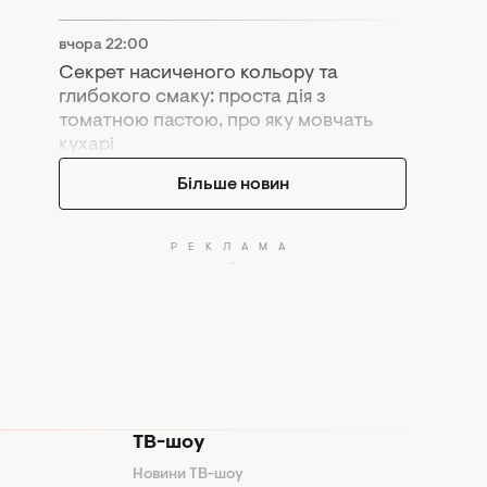
вчора 22:00
Секрет насиченого кольору та
глибокого смаку: проста дія з
томатною пастою, про яку мовчать
кухарі
Більше новин
ТВ-шоу
Новини ТВ-шоу