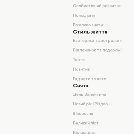
поради
Особистісний розвиток
Психологія
ди
Важливо знати
Стиль життя
Езотерика та астрологія
нтер'єр
Відпочинок та подорожі
арини
Тести
Позитив
Гаджети та авто
Свята
День Валентина
Новий рік і Різдво
дказки
8 Березня
и
Великий піст
іки
Великдень