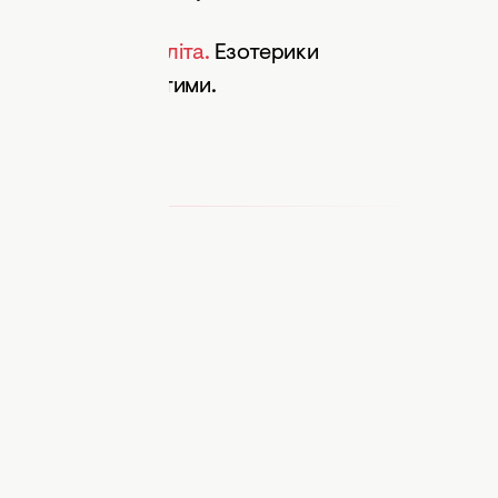
анси на початок літа.
Езотерики
, аби стати багатими.