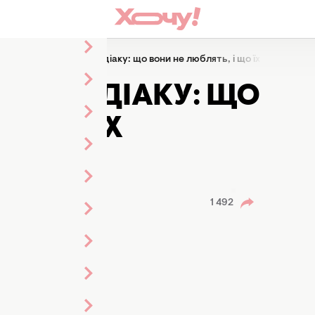
Дискомфорт знаків Зодіаку: що вони не люблять, і що їх відштовху
ІВ ЗОДІАКУ: ЩО
 І ЩО ЇХ
риленко
ка стрічки
1 492