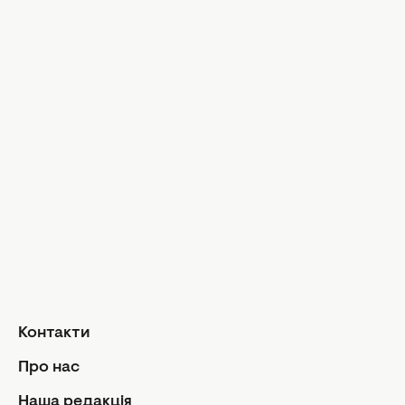
Знаменитості
Практичні 
Зіркова краса
Ікони стилю
Досьє
Модні трен
Музика
Шопінг
Твій дім
Інтерв'ю
Дизайн та і
Краса і здоров'я
Догляд за обличчям та тілом
Домашні тв
Догляд за волоссям
Сад і город
Макіяж
Лайфхаки
Кухня
Манікюр та педикюр
Рецепти
Дієти та харчування
Їжа
Здоров'я
Контакти
Кулінарні пі
Парфумерія
Стосунк
Про нас
Фітнес
Ми та чолов
Наша редакція