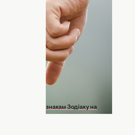
аків Зодіаку. Якщо ваші життєві
— різні, то це може відлякати людину, яка
ісяця,
а тепер розкажемо, що відлякує
які народилися під знаками Зодіаку
міливими, чесними та креативними. Ці
дисципліну та красу. Хаос та небажання
роші: що чекати знакам Зодіаку на
VIDEO