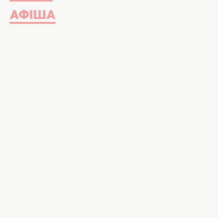
АФІША
Фото: Takmeomeo
Ці моменти можуть відлякати лю