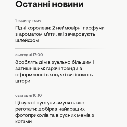
Останні новини
1 годину тому
Гідні королеви: 2 неймовірні парфуми
з ароматом м'яти, які зачаровують
шлейфом
сьогодні 17:00
Зроблять дім візуально більшим і
затишнішим: гарячі тренди в
оформленні вікон, які витісняють
штори
сьогодні 16:10
Ці вусаті пустуни змусять вас
реготати: добірка найкращих
фотоприколів та вірусних мемів з
котами