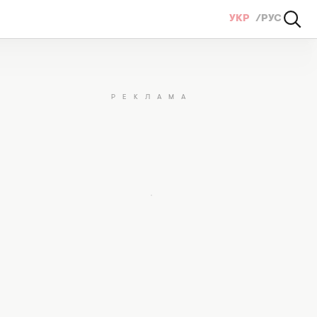
УКР
РУС
є