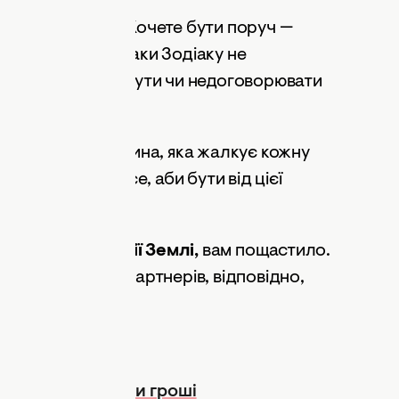
и до лідерства. Хочете бути поруч —
ьте вірними. Ці знаки Зодіаку не
ть зрадити, обманути чи недоговорювати
. Якщо поруч людина, яка жалкує кожну
Води зроблять усе, аби бути від цієї
під знаками
стихії Землі,
вам пощастило.
 саморозвиток. Партнерів, відповідно,
оральні цінності.
у можуть втратити гроші