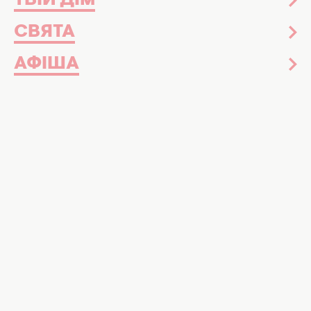
ТВІЙ ДІМ
СВЯТА
АФІША
Фото: Скриншот з відео
Артистка заявила, що виступатиме в
певний період часу
Знаменита українська виконавиця Оля
Полякова, яка
очолювала ЛГБТ-марш,
3
липня мала концерт у Житомирі. Після свого
шоу вона виступила із максимально
обурливою заявою стосовно концертного
залу в місті.
Як виявилося, Олі не сподобався стан місця,