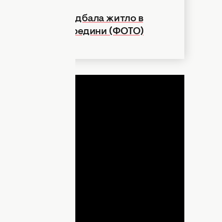
Мартиновська придбала житло в
ала квартиру зсередини (ФОТО)
ДНЯ
lay
ideo