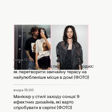
вчора 17:57
Копія колишньої: у Мережі активно
порівнюють нову дівчину Дантеса з
Дорофєєвою (ФОТО)
вчора 17:00
Затишок, від якого перехоплює подих:
як перетворити звичайну терасу на
найулюбленіше місце в домі (ФОТО)
вчора 15:00
Манікюр у стилі заходу сонця: 9
ефектних дизайнів, які варто
спробувати в серпні (ФОТО)