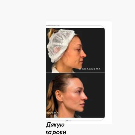
внішності. Фото:
vska
такі зміни без допомоги пластичних
устила, що секрет криється у вдало
ивному втручанні. Окрему хвилю
едучої.
в без відповіді та емоційно звернулася
дних пластичних операцій не робила, а
 роботи над собою.
их коментаторів. Дякую
Якщо коротко — два роки