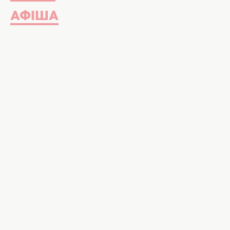
АФІША
Ольга Мартиновська. Фото instagram.co