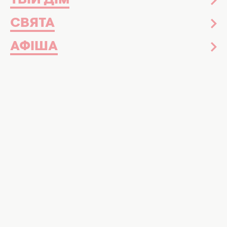
ТВІЙ ДІМ
СВЯТА
АФІША
Чудовий перекус або ситний сніданок. Фото:
poradnica
Апетитна намазка з шинки та яєць
Коли хочеться поїсти ситно і смачно, на
поміч приходять перевірені рецепти. Ми
розповідали, як
приготувати домашні
чебуреки.
Тепер ділимось рецептом простої,
але дуже апетитної намазки.
Така бутербродна намазка з шинки,
вареного яйця, гірчиці та вершкового масла