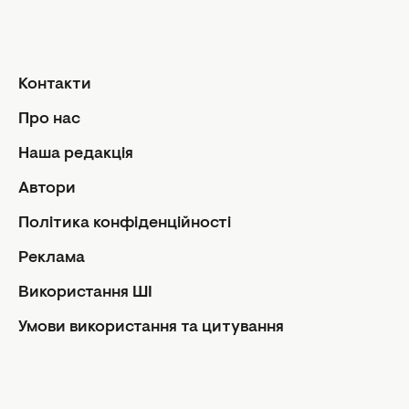
Гороскоп на тиждень
Загальний гороскоп на місяць
Контакти
Гороскоп на рік
Знаки Зодіаку
Про нас
Щоденний гороскоп
Наша редакція
Автори
Автори
Контакти
Політика конфіденційності
Про нас
Реклама
Реклама
Політика конфіденційності
Використання ШІ
Редакційна політика
Умови використання та цитування
Використання ШІ
Умови використання та цитування
Facebook
Instagram
Youtube
Viber
Rss