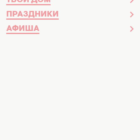
ТВОЙ ДОМ
ПРАЗДНИКИ
Календарь праздников на май. Фото: Хочу!
АФИША
Главные даты мая, которые следует
занести в свой календарь
Май в Украине – это месяц насыщенный
глубокими по содержанию праздниками.
Последний месяц весны напоминает нам о
силе материнской любви
, несокрушимости
национального духа и важности каждой
профессии, которая держит наш тыл.
Майские праздники остаются важными
ориентирами. Чтобы вы не упустили ни
одного важного повода поздравить близких