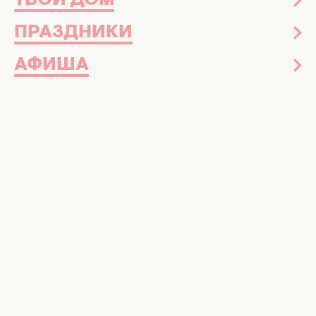
ТВОЙ ДОМ
ПРАЗДНИКИ
АФИША
Лучшие поздравления с Днем ангела Игната на
украинском языке фото: Хочу!
В этой статье мы собрали лучшие
поздравления с Днем ангела Игната,
которые должны быть у вас под рукой
В мае сразу несколько праздничных дат для
мужчин по имени Игнатий. Так что редакция
"Хочу!" в нашем атмосферном
разделе
"Праздники"
публикует подборку теплых
пожеланий, которые обязательно
понравятся имениннику. Далее —