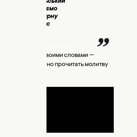
її готував ізраїльський
ької неволі. Дякуємо
 пристойну та гарну
, за те, що ти нас
росто молиться своими словами —
его сердца. А можно прочитать молитву