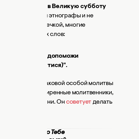
тый четверг или в Великую субботу
точенность. Хотя этнографы и не
итвы перед выпечкой, многие
оту со следующих слов:
итися), Господи допоможи
уй (перехреститися)".
зывает, что как таковой особой молитвы
Однако есть расширенные молитвенники,
азные случаи жизни. Он
советует
делать
ста:
 Боже, молюся до Тебе