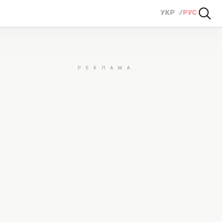
УКР
РУС
ред выпечкой пасхи