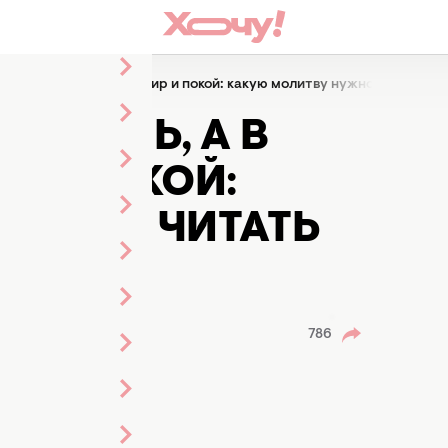
сь, а в доме царили мир и покой: какую молитву нужно читать пе
НЯЛОСЬ, А В
 И ПОКОЙ:
НУЖНО ЧИТАТЬ
 ПАСХИ
786