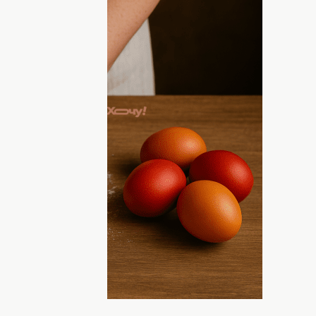
выбрать не только проверенный
ся перед замешиванием теста для
о молитвы читаются в это время,
а Пасху – это не просто сладкая
льное значение
, поэтому христиане с
товой выпечке, и к процессу ее
т, что перед тем, как приступать к
 прочитать молитву.
 молитву читают в таком случае. Об
 в этой статье. Подробности и тексты
дете далее!