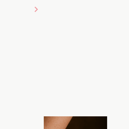
диент, о котором нельзя
очу