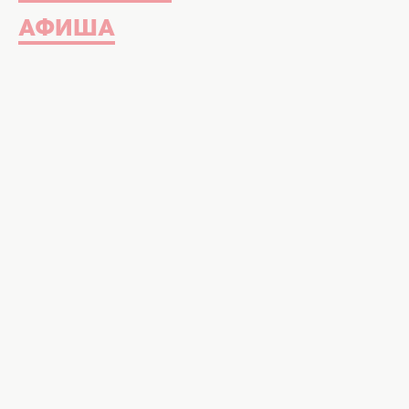
АФИША
Молитва перед выпечкой пасхи — главный ингре
забывать. Фото: ИИ для Х