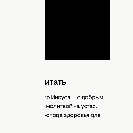
lay
ideo
ую молитву читать
 словно для самого Иисуса — с добрым
кже с искренней молитвой на устах.
ожно просить у Господа здоровья для