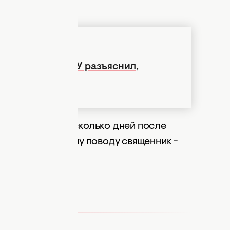
и: священник ПЦУ разъяснил,
ный "грех"
 писали, через сколько дней после
 говорит по этому поводу священник -
 традиции