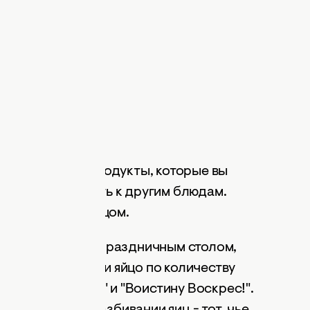
 попробованы продукты, которые вы
можете переходить к другим блюдам.
я пасочкой и яйцом.
 трапезу дома за праздничным столом,
зделите пасочку и яйцо по количеству
истос Воскрес!" и "Воистину Воскрес!".
ревнованию в разбивании яиц - тот, чье