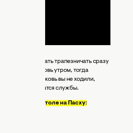
 то можете начинать трапезничать сразу
ы сходили в церковь утром, тогда
й. Если же в церковь вы не ходили,
 как в них закончатся службы.
лжны быть на столе на Пасху: