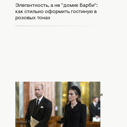
Элегантность, а не "домик Барби":
как стильно оформить гостиную в
розовых тонах
Вчера 15:55
Раскол в монархии: Кейт Миддлтон и
принц Уильям попали в громкий
скандал
Вчера 14:22