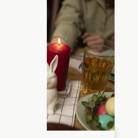
а Пасху
0 апреля. Вместе с этим праздником
торый сопровождался строгими
, что верующие наконец смогут
и, в том числе теми, которые
освятят в
о важно правильно разговеться,
ть организму, но и пренебречь
потребление скромной пищи (животного
ста и воздержания. Разговляться на
 посещали ли вы церковь.