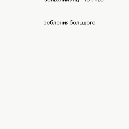
ым весь год.
переедания и употребления большого