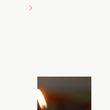
aquiran
видения о свече
ьным символом. Их ставят в храмах,