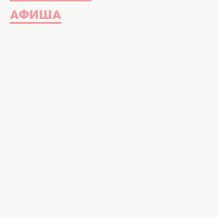
АФИША
К чему снятся свечи, фото: cb
Прорицатели расшифровали сно
Свечи издавна считаются положител