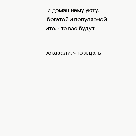
ится к романтике и домашнему уюту.
чном окне, ждите богатой и популярной
вечи с пола, ждите, что вас будут
ук.
Эзотерики рассказали, что ждать
роблем.