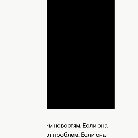
lay
ideo
е снится к хорошим новостям. Если она
ь закрывает вас от проблем. Если она