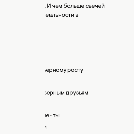
 заветной мечты. И чем больше свечей
с будет в вашей реальности в
ию мечты, любви
 лидерству и карьерному росту
жизни
тным встречам и верным друзьям
ашнем дне
лению заветной мечты
хорошим новостям