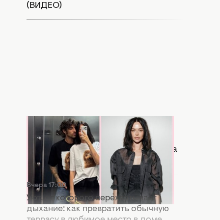
(ВИДЕО)
Вчера 17:56
Копия бывшей: в Сети активно
сравнивают новую девушку Дантеса
с Дорофеевой (ФОТО)
Вчера 17:00
Уют, от которого перехватывает
дыхание: как превратить обычную
террасу в любимое место в доме