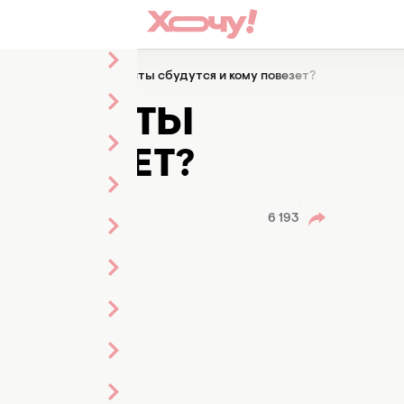
Сон про свечу: чьи мечты сбудутся и кому повезет?
ЧЬИ МЕЧТЫ
 ПОВЕЗЕТ?
риленко
 ленты
6 193