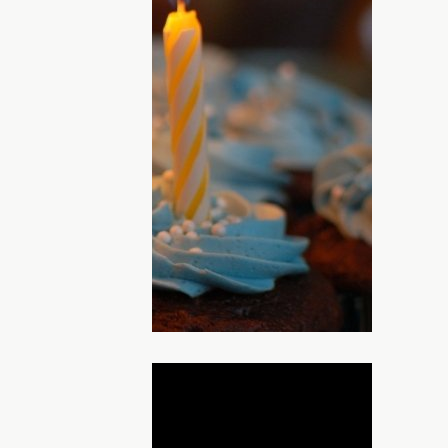
энергетику дома, их зажигают для
настроения. Раньше мы писали, что
рь расскажем, что ждать, когда
ха. Вспомните подробности вашего
ми, какими они были, и сколько их было.
 были, и как себя вели свечи.
 в сонник
ДНЯ