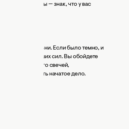
еобычной формы — знак, что у вас
ти
ся к богатой жизни. Если было темно, и
 знак защиты высших сил. Вы обойдете
деть во сне много свечей,
то пора завершить начатое дело.
открыть сонник