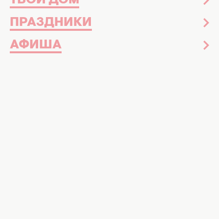
ТВОЙ ДОМ
ПРАЗДНИКИ
АФИША
Как привлечь любовь и счастье, фотоколлаж: Хочу
Вот что привлекает в дом удачу, радость
и любовь: ТОП-3 оберега
Наши предки верили, что каждая вещь в
доме обладает особой энергетикой,
которая может как истощать, так и наполнять
пространство. Правильно подобранные
предметы становятся настоящими
талисманами, притягивающими в семью
благодать. Достаточно лишь нескольких
акцентов в интерьере, чтобы навсегда